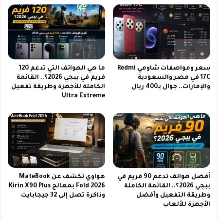
ي
م
ة
ي
ا
ة
ل
و
م
ت
ف
ر
ت
ف
سعر ومواصفات شاومي Redmi
ما هي الهواتف التي تدعم 120
و
ي
17C في مصر والسعودية
فريم في ببجي 2026؟.. القائمة
ح
ه
والإمارات.. جوال بـ400 ريال
الكاملة للأجهزة وطريقة تفعيل
ة
ي
Ultra Extreme
ب
ة
د
آ
و
م
ن
ن
ت
ة
ش
و
ف
م
ي
م
أفضل هواتف تدعم 90 فريم في
هواوي تكشف عن MateBook
ر
ببجي 2026؟.. القائمة الكاملة
Fold 2026 بمعالج Kirin X90 Plus
ت
وطريقة التفعيل وأفضل
وذاكرة تصل إلى 32 جيجابايت
م
ع
الأجهزة للألعاب
ج
ة
ا
ل