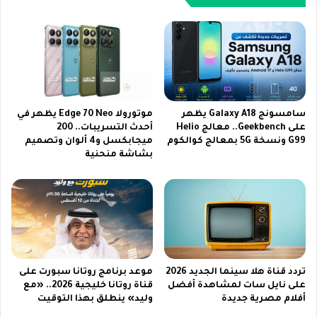
ي
ط
ة
ف
ع
ا
ب
ل
ر
2
ت
0
ر
2
د
6
سامسونج Galaxy A18 يظهر
موتورولا Edge 70 Neo يظهر في
د
ي
على Geekbench.. معالج Helio
أحدث التسريبات.. 200
ق
G99 ونسخة 5G بمعالج كوالكوم
ميجابكسل و4 ألوان وتصميم
و
بشاشة منحنية
ن
ف
ا
ر
ة
ت
K
ج
B
ر
C
ب
ا
ة
ل
ت
تردد قناة هلا سينما الجديد 2026
موعد برنامج روتانا سبورت على
ك
ع
على نايل سات لمشاهدة أفضل
قناة روتانا خليجية 2026.. «مع
ي
ل
أفلام مصرية جديدة
وليد» ينطلق بهذا التوقيت
ن
ي