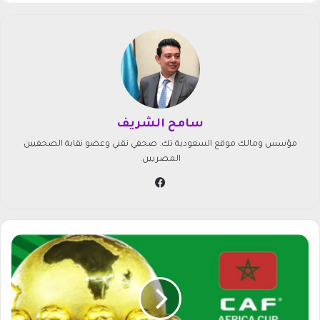
سامح الشريف
مؤسس ومالك موقع السعودية تك. صحفي تقني وعضو نقابة الصحفيين
المصريين.
في
سب
وك
ت
ا
ب
ع
ب
ط