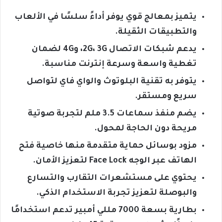
يتميز بمعالج قوي يوفر أداءً سلسًا في الألعاب
والتطبيقات الثقيلة.
يدعم شبكات الاتصال 2G، 3G، و4G لضمان
تغطية واسعة وسرعة إنترنت مناسبة.
يتوفر به تقنية البلوتوث والواي فاي لتواصل
سريع ومستقر.
يضم منفذ سماعات 3.5 ملم لتجربة صوتية
مريحة دون الحاجة لمحول.
مزود بوسائل حماية متقدمة منها خاصية فتح
الهاتف عبر الوجه Face Lock لتعزيز الأمان.
يحتوي على مستشعرات التقارب والتسارع
والبوصلة لتعزيز تجربة الاستخدام الذكي.
بطارية بسعة 7000 مللي أمبير تدعم استخدامًا