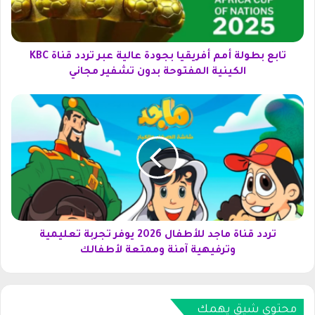
و
ل
ة
أ
تابع بطولة أمم أفريقيا بجودة عالية عبر تردد قناة KBC
م
الكينية المفتوحة بدون تشفير مجاني
م
أ
ت
ف
ر
ر
د
ي
د
ق
ق
ي
ن
ا
ا
ب
ة
ج
م
و
ا
تردد قناة ماجد للأطفال 2026 يوفر تجربة تعليمية
د
ج
وترفيهية آمنة وممتعة لأطفالك
ة
د
ع
ل
ا
ل
ل
أ
محتوى شيق يهمك