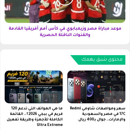
ل
ب
ا
ا
س
ر
ت
ا
ق
ة
موعد مباراة مصر وزيمبابوي في كأس أمم أفريقيا القادمة
ب
م
والقنوات الناقلة الحصرية
ا
ص
ل
ر
ق
و
ن
ز
محتوى شيق يهمك
ا
ي
ة
م
ط
ب
ي
ا
و
ب
ر
و
ا
ي
ل
ف
سعر ومواصفات شاومي Redmi
ما هي الهواتف التي تدعم 120
ج
ي
17C في مصر والسعودية
فريم في ببجي 2026؟.. القائمة
ن
والإمارات.. جوال بـ400 ريال
الكاملة للأجهزة وطريقة تفعيل
ك
Ultra Extreme
ة
أ