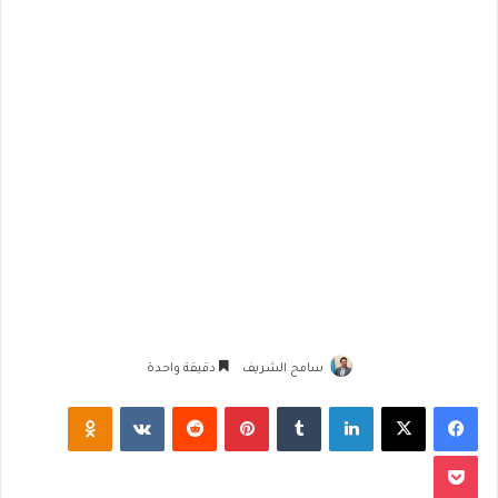
سامح الشريف
دقيقة واحدة
فيسبوك
‫X
لينكدإن
‏Tumblr
بينتيريست
‏Reddit
‏VKontakte
Odnoklassniki
‫Pocket