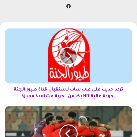
في
سب
وك
ت
ر
د
د
ح
د
ي
ث
ع
ل
تردد حديث على عرب سات لاستقبال قناة طيور الجنة
ى
بجودة عالية HD يضمن تجربة مشاهدة مميزة
ع
ر
م
ب
و
س
ع
ا
د
ت
م