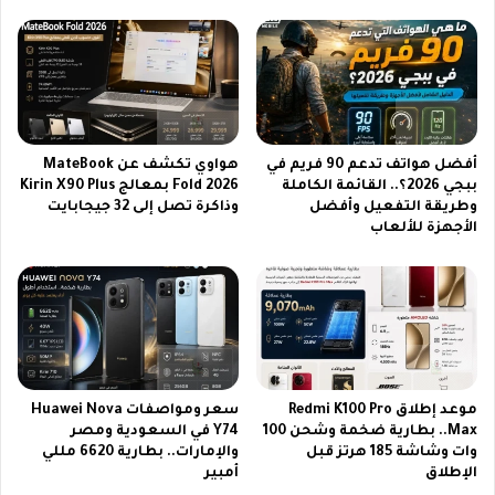
ب
س
ج
أ
و
م
د
م
ة
أ
ع
ف
ا
ر
أفضل هواتف تدعم 90 فريم في
هواوي تكشف عن MateBook
ل
ي
ببجي 2026؟.. القائمة الكاملة
Fold 2026 بمعالج Kirin X90 Plus
ي
ق
وطريقة التفعيل وأفضل
وذاكرة تصل إلى 32 جيجابايت
ة
ي
الأجهزة للألعاب
H
ا
D
ا
ي
ل
ض
ق
م
ا
ن
د
ت
م
ج
ة
موعد إطلاق Redmi K100 Pro
سعر ومواصفات Huawei Nova
ر
و
Max.. بطارية ضخمة وشحن 100
Y74 في السعودية ومصر
ب
ا
وات وشاشة 185 هرتز قبل
والإمارات.. بطارية 6620 مللي
ة
ل
الإطلاق
أمبير
م