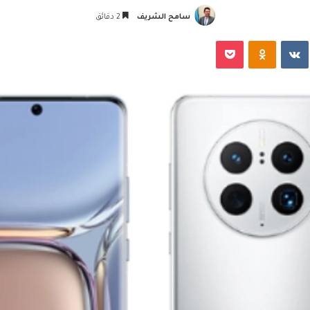
سامح الشريف
2 دقائق
‏VKontakte
Odnoklassniki
‫Pocket