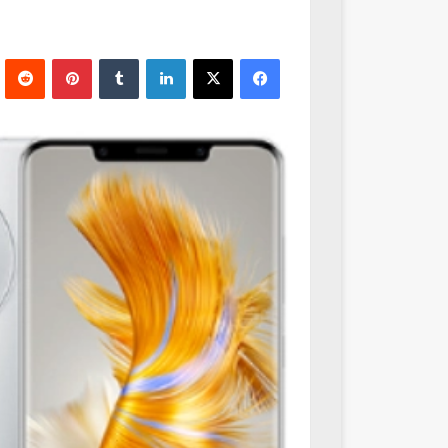
فيسبوك
‫X
لينكدإن
‏Tumblr
بينتيريست
‏Reddit