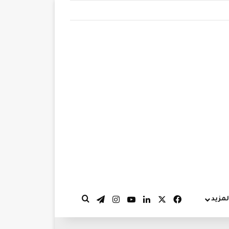
‫X
فيسبوك
لينكدإن
‫YouTube
انستقرام
تيلقرام
لمزيد
بحث عن