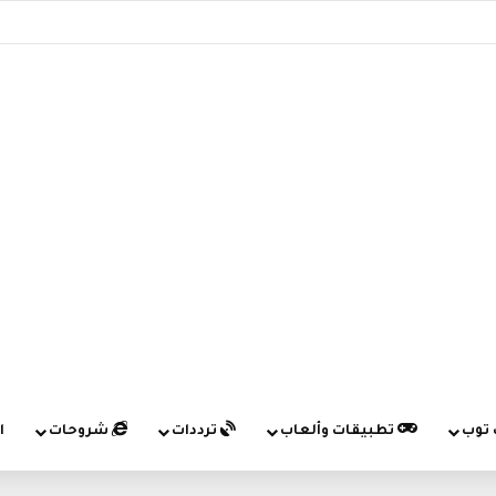
 توب
تطبيقات وألعاب
ترددات
شروحات
ا