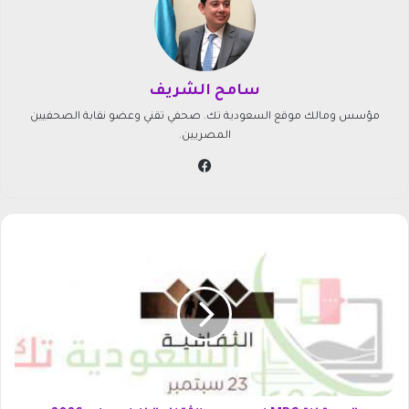
سامح الشريف
مؤسس ومالك موقع السعودية تك. صحفي تقني وعضو نقابة الصحفيين
المصريين.
في
سب
وك
ت
ر
د
د
ق
ن
ا
ة
M