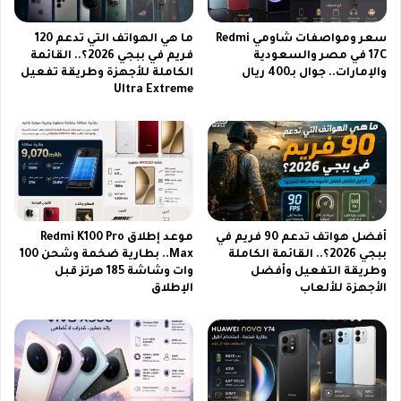
ت
ي
2
ل
سعر ومواصفات شاومي Redmi
ما هي الهواتف التي تدعم 120
0
17C في مصر والسعودية
فريم في ببجي 2026؟.. القائمة
2
والإمارات.. جوال بـ400 ريال
الكاملة للأجهزة وطريقة تفعيل
2
0
Ultra Extreme
6
2
6
ف
ي
ا
ل
س
ع
أفضل هواتف تدعم 90 فريم في
موعد إطلاق Redmi K100 Pro
و
ببجي 2026؟.. القائمة الكاملة
Max.. بطارية ضخمة وشحن 100
د
وطريقة التفعيل وأفضل
وات وشاشة 185 هرتز قبل
ي
الأجهزة للألعاب
الإطلاق
ة