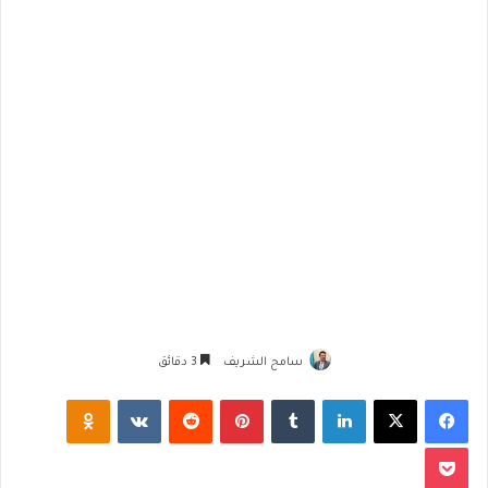
سامح الشريف
3 دقائق
فيسبوك
‫X
لينكدإن
‏Tumblr
بينتيريست
‏Reddit
‏VKontakte
Odnoklassniki
‫Pocket