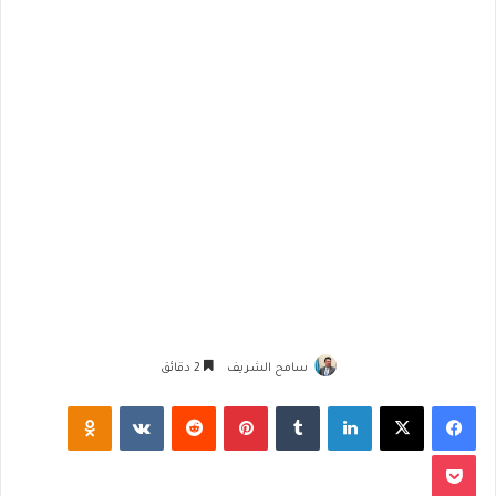
سامح الشريف
2 دقائق
فيسبوك
‫X
لينكدإن
‏Tumblr
بينتيريست
‏Reddit
‏VKontakte
Odnoklassniki
‫Pocket