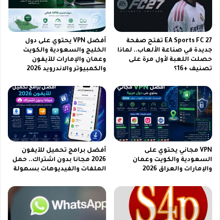
2
2
0
0
2
2
6
6
EA Sports FC 27 تفتح صفحة
أفضل VPN يحتوي على دول
آ
جديدة في صناعة الألعاب.. لماذا
الخليج والسعودية والكويت
خ
حصلت اللعبة لأول مرة على
وعمان والإمارات للآيفون
ر
تصنيف +16؟
والكمبيوتر والاندرويد 2026
إ
ص
د
ا
ر
ل
ل
أ
VPN مجاني يحتوي على
أفضل برامج تحميل للآيفون
ن
السعودية والكويت وعمان
2026 مجانا بدون اشتراك.. حمل
د
والإمارات والعراق 2026
الملفات والفيديوهات بسهولة
ر
و
ي
د
و