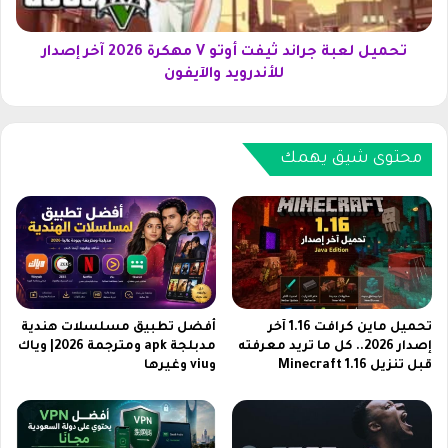
h
ب
R
ة
o
ج
تحميل لعبة جراند ثيفت أوتو V مهكرة 2026 آخر إصدار
y
ر
للأندرويد والآيفون
a
ا
l
ن
e
د
ث
محتوى شيق يهمك
م
ي
ه
ف
ك
ت
ر
أ
ة
و
آ
ت
خ
و
ر
V
تحميل ماين كرافت 1.16 آخر
أفضل تطبيق مسلسلات هندية
إ
م
إصدار 2026.. كل ما تريد معرفته
مدبلجة apk ومترجمة 2026| وياك
قبل تنزيل Minecraft 1.16
وviu وغيرها
ص
ه
د
ك
ا
ر
ر
ة