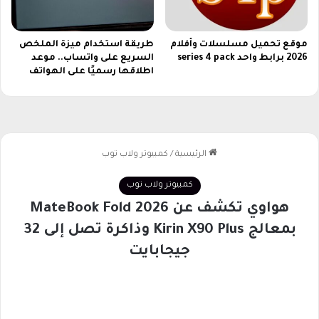
ا
ل
آ
موقع تحميل مسلسلات وأفلام
طريقة استخدام ميزة الملخص
ي
2026 برابط واحد series 4 pack
السريع على واتساب.. موعد
اطلاقها رسميًا على الهواتف
ف
و
ن