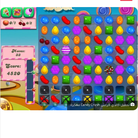
تحميل كاندي كراش Candy Crush مهكرة