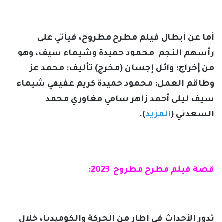
أما عن أبطال فيلم مطرح مطروح، فيأتي على
رأسهم النجم محمود حميدة وشيماء سيف، وهو
من ﺇﺧﺮاﺝ: وائل إجسان (مخرج) ﺗﺄﻟﻴﻒ: محمد عز
وطاقم العمل: محمود حميدة كريم عفيفي شيماء
سيف ليلى أحمد زاهر سامي مغاوري محمد
السعدني (
المزيد
).
قصة فيلم مطرح مطروح 2023:
تدور الأحداث في إطار من الحركة والكوميديا، خلال