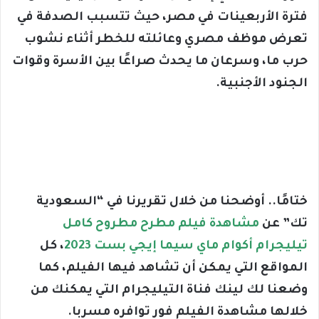
فترة الأربعينات في مصر، حيث تتسبب الصدفة في
تعرض موظف مصري وعائلته للخطر أثناء نشوب
حرب ما، وسرعان ما يحدث صراعًا بين الأسرة وقوات
الجنود الأجنبية.
ختامًا.. أوضحنا من خلال تقريرنا في “السعودية
تك” عن
مشاهدة فيلم مطرح مطروح كامل
تيليجرام أكوام ماي سيما إيجي بست 2023
، كل
المواقع التي يمكن أن تشاهد فيها الفيلم، كما
وضعنا لك لينك فناة التيليجرام التي يمكنك من
خلالها مشاهدة الفيلم فور توافره مسربا.