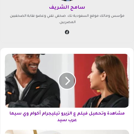
سامح الشريف
مؤسس ومالك موقع السعودية تك. صحفي تقني وعضو نقابة الصحفيين
المصريين.
في
سب
وك
م
ش
ا
ه
د
ة
و
ت
ح
م
مشاهدة وتحميل فيلم ع الزيرو تيليجرام أكوام وي سيما
ي
عرب سيد
ل
ف
س