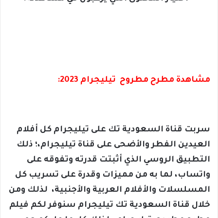
مشاهدة مطرح مطروح تيليجرام 2023:
سربت قناة السعودية تك على تيليجرام كل أفلام
العيدين الفطر والأضحى على قناة تيليجرام،؛ ذلك
التطبيق الروسي الذي أثبتت قدرته وتفوقه على
واتساب، لما به من مميزات وقدرة على تسريب كل
المسلسلات والأفلام العربية والأجنبية، لذلك ومن
خلال قناة السعودية تك تيليجرام سنوفر لكم فيلم