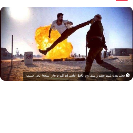
مشاهدة فيلم مطرح مطروح كامل تيليجرام أكوام ماي سيما ايجي بست