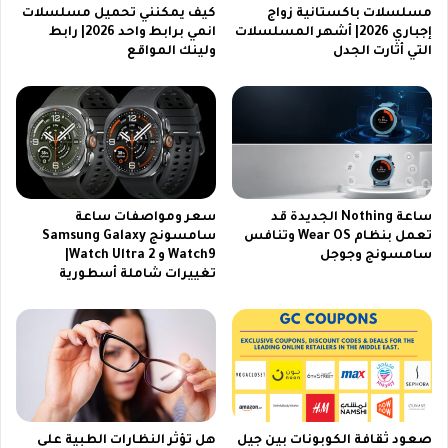
ا
د
مسلسلات باكستانية زواج
كيف يمكنني تحميل مسلسلات
م
ي
إجباري 2026| أشهر المسلسلات
انمي برابط واحد 2026| رابط
و
التي أثارت الجدل
ولينك المواقع
ة
ي
|
س
أ
ي
ر
م
خ
ا
ص
ع
ه
ر
ا
ساعة Nothing الجديدة قد
سعر ومواصفات ساعة
ب
ت
تعمل بنظام Wear OS وتنافس
سامسونج Samsung Galaxy
س
ف
سامسونج وجوجل
Watch9 و Watch Ultra 2|
ي
ه
تغييرات شاملة أسطورية
د
و
ا
و
ي
8
ج
ي
ج
صعود ثقافة الكوبونات بين جيل
هل تؤثر النظارات الطبية على