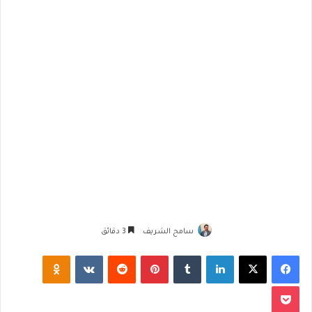
سامح الشريف
3 دقائق
فيسبوك
‫X
لينكدإن
‏Tumblr
بينتيريست
‏Reddit
‏VKontakte
Odnoklassniki
‫Pocket