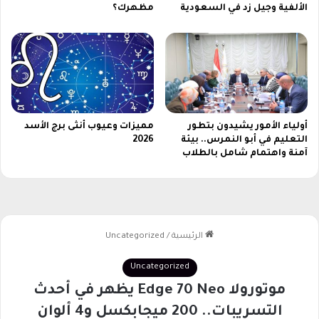
ا
الألفية وجيل زد في السعودية
مظهرك؟
ر
ا
م
2
0
2
3
أولياء الأمور يشيدون بتطور
مميزات وعيوب أنثى برج الأسد
التعليم في أبو النمرس.. بيئة
2026
آمنة واهتمام شامل بالطلاب