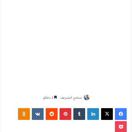
سامح الشريف
2 دقائق
فيسبوك
‫X
لينكدإن
‏Tumblr
بينتيريست
‏Reddit
‏VKontakte
Odnoklassniki
‫Pocket