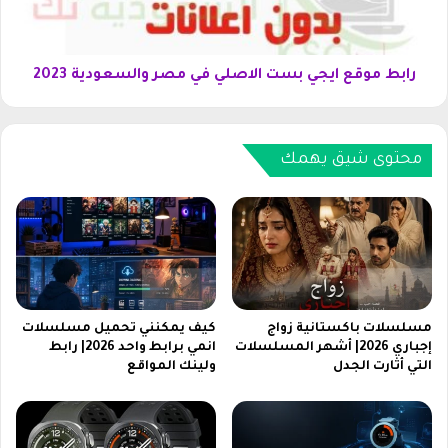
N
ق
L
ع
C
ا
K
ي
رابط موقع ايجي بست الاصلي في مصر والسعودية 2023
I
ج
D
ي
S
ب
ن
محتوى شيق يهمك
س
ا
ت
ي
ا
ل
ل
س
ا
ا
ص
ت
ل
2
ي
0
ف
مسلسلات باكستانية زواج
كيف يمكنني تحميل مسلسلات
2
إجباري 2026| أشهر المسلسلات
انمي برابط واحد 2026| رابط
ي
التي أثارت الجدل
ولينك المواقع
6
م
ص
ر
و