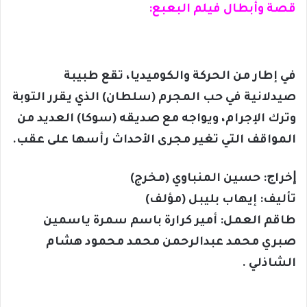
قصة وأبطال فيلم البعبع:
في إطار من الحركة والكوميديا، تقع طبيبة
صيدلانية في حب المجرم (سلطان) الذي يقرر التوبة
وترك الإجرام، ويواجه مع صديقه (سوكا) العديد من
المواقف التي تغير مجرى اﻷحداث رأسها على عقب.
ﺇﺧﺮاﺝ: حسين المنباوي (مخرج)
ﺗﺄﻟﻴﻒ: إيهاب بليبل (مؤلف)
طاقم العمل: أمير كرارة باسم سمرة ياسمين
صبري محمد عبدالرحمن محمد محمود هشام
الشاذلي .