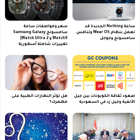
ا
ل
س
ع
ساعة Nothing الجديدة قد
سعر ومواصفات ساعة
و
تعمل بنظام Wear OS وتنافس
سامسونج Samsung Galaxy
د
سامسونج وجوجل
Watch9 و Watch Ultra 2|
ي
تغييرات شاملة أسطورية
ة
2
0
2
3
صعود ثقافة الكوبونات بين جيل
هل تؤثر النظارات الطبية على
الألفية وجيل زد في السعودية
مظهرك؟