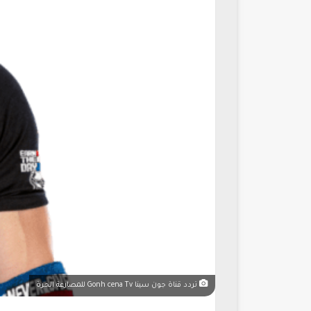
تردد قناة جون سينا Gonh cena Tv للمصارعة الحرة