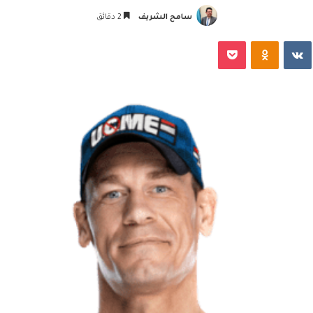
سامح الشريف
2 دقائق
‏VKontakte
Odnoklassniki
‫Pocket