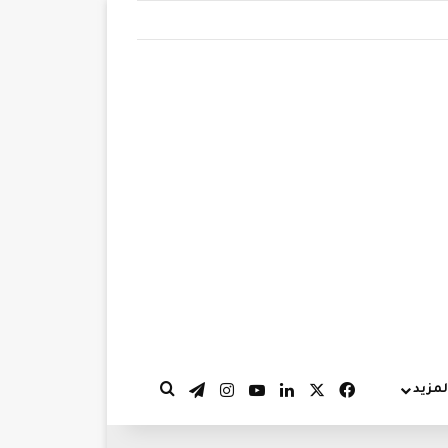
‫X
فيسبوك
لينكدإن
‫YouTube
انستقرام
تيلقرام
لمزيد
بحث عن