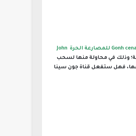
John
مة؛ وذلك في محاولة منها لسحب
اقها، فهل ستفعل قناة جون سينا