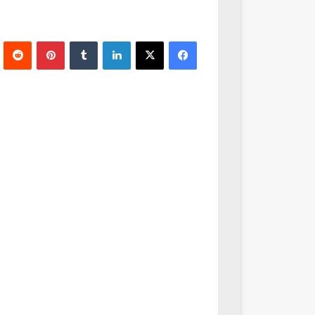
فيسبوك
‫X
لينكدإن
‏Tumblr
بينتيريست
‏Reddit