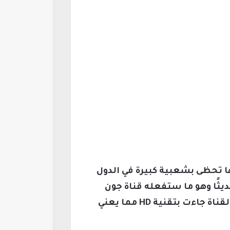
نها تحظى بشعبية كبيرة في الدول
ثًا وهو ما ستفعله قناة جون
سينا Gonh cena Tv للمصارعة الحرة، والتي اتخذت من البطل جون سينا اسمًا لها، كما إن القناة جاءت بتقنية HD مما يعني