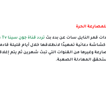
دات قمر النايل سات عن بدء بث
تردد قناة جون سينا Gonh cena Tv للمصارعة الحرة
شاشة دعائية تمهيدًا لانطلاقها خلال أيام قليلة قاد
ارعة وغيرها من القنوات التي تبث شهرين ثم يتم إغل