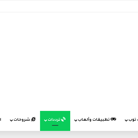
 توب
تطبيقات وألعاب
ترددات
شروحات
ا