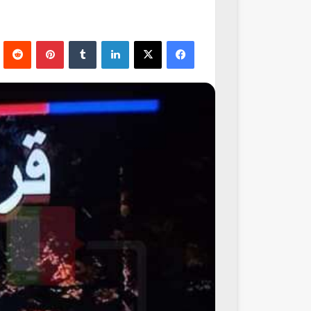
فيسبوك
‫X
لينكدإن
‏Tumblr
بينتيريست
‏Reddit