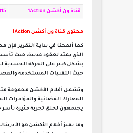
قناة ون أكشن 1Action
815
محتوى قناة ون أكشن 1Action
كما ألمحنا في بداية التقرير فإن م
الذي يمتد لعقود عديدة، حيث تأسس
بشكل كبير على الحركة الجسدية لل
حيث التقنيات المستخدمة والقصص
وتشمل أفلام الأكشن مجموعة متنوعة
المعارك الفضائية والمؤامرات السي
يجتمعون لخلق تجربة مثيرة تأسر 
وما يميز أفلام الأكشن هو الأدرين