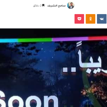
سامح الشريف
2 دقائق
‏VKontakte
Odnoklassniki
‫Pocket