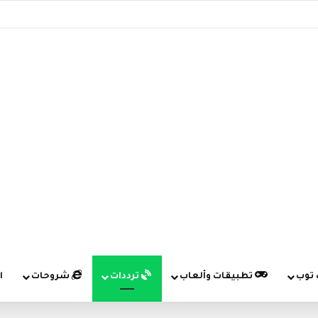
 توب
تطبيقات وألعاب
ترددات
شروحات
ا