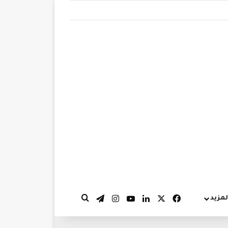
‫X
فيسبوك
لينكدإن
‫YouTube
انستقرام
تيلقرام
لمزيد
بحث عن