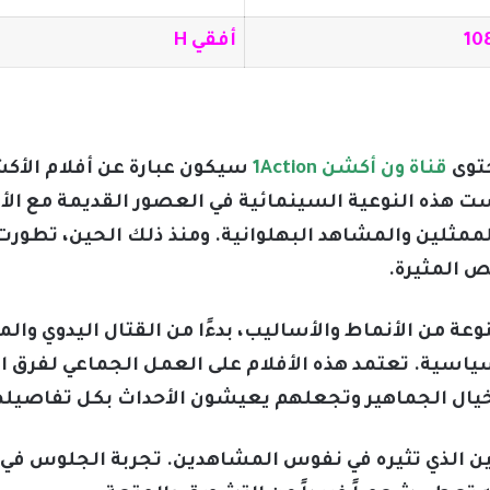
10
أفقي H
حتوى
قناة ون أكشن 1Action
سيكون عبارة عن أفلام الأكش
ت هذه النوعية السينمائية في العصور القديمة مع الأف
ممثلين والمشاهد البهلوانية. ومنذ ذلك الحين، تطورت
 المثيرة.
 من الأنماط والأساليب، بدءًا من القتال اليدوي والمل
اسية. تعتمد هذه الأفلام على العمل الجماعي لفرق الإ
خيال الجماهير وتجعلهم يعيشون الأحداث بكل تفاصيله
الين الذي تثيره في نفوس المشاهدين. تجربة الجلوس في