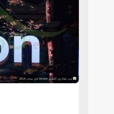
تردد قناة ون أكشن 1Action نايل سات 2024