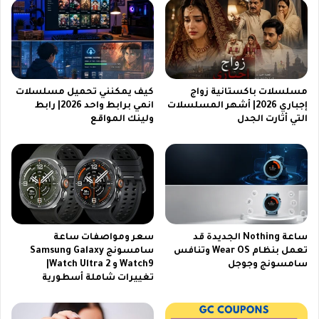
ل
ك
ل
و
م
ا
و
م
ب
إ
ا
ي
ي
مسلسلات باكستانية زواج
كيف يمكنني تحميل مسلسلات
ج
إجباري 2026| أشهر المسلسلات
انمي برابط واحد 2026| رابط
ل
التي أثارت الجدل
ولينك المواقع
ي
و
ب
ا
س
ل
ت
ك
و
م
ي
ب
س
ي
ي
و
ساعة Nothing الجديدة قد
سعر ومواصفات ساعة
م
ت
تعمل بنظام Wear OS وتنافس
سامسونج Samsung Galaxy
ا
ر
سامسونج وجوجل
Watch9 و Watch Ultra 2|
م
تغييرات شاملة أسطورية
ه
ك
ر