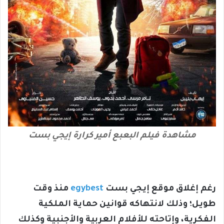
مشاهدة فيلم البعبع أمير كرارة إيجي بست
رغم إغلاق موقع إيجي بست
egybest
منذ وقت
طويل؛ وذلك لانتهاكه قوانين حماية الملكية
الفكرية، وإتاحته للأفلام العربية والأجنبية وكذلك