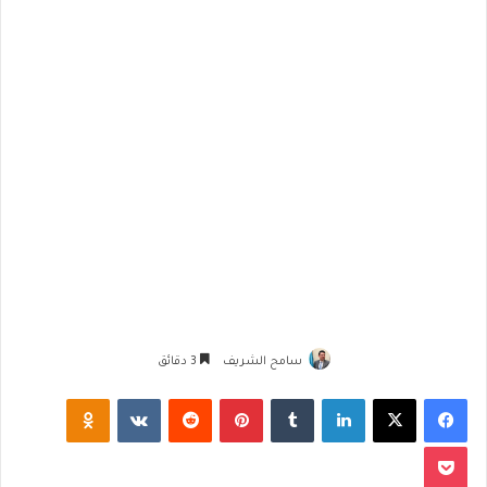
سامح الشريف
3 دقائق
فيسبوك
‫X
لينكدإن
‏Tumblr
بينتيريست
‏Reddit
‏VKontakte
Odnoklassniki
‫Pocket