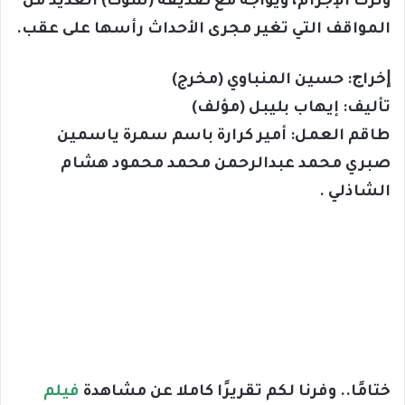
وترك الإجرام، ويواجه مع صديقه (سوكا) العديد من
المواقف التي تغير مجرى اﻷحداث رأسها على عقب.
ﺇﺧﺮاﺝ: حسين المنباوي (مخرج)
ﺗﺄﻟﻴﻒ: إيهاب بليبل (مؤلف)
طاقم العمل: أمير كرارة باسم سمرة ياسمين
صبري محمد عبدالرحمن محمد محمود هشام
الشاذلي .
ختامًا.. وفرنا لكم تقريرًا كاملا عن مشاهدة
فيلم