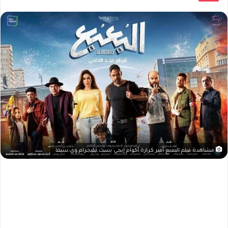
مشاهدة فيلم البعبع أمير كرارة أكوام إيجي بست تيليجرام وي سيما