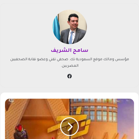
سامح الشريف
مؤسس ومالك موقع السعودية تك. صحفي تقني وعضو نقابة الصحفيين
المصريين.
في
سب
وك
م
ش
ا
ه
د
ة