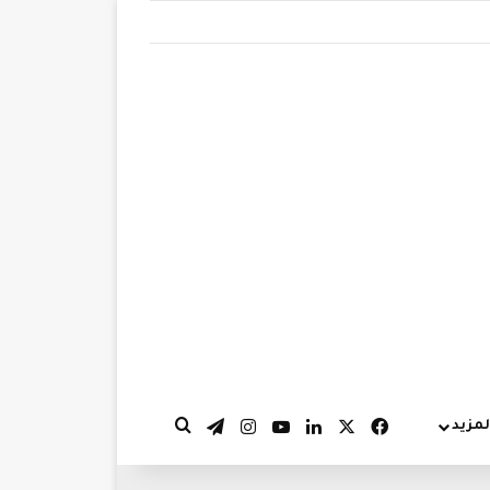
‫X
فيسبوك
لينكدإن
‫YouTube
انستقرام
تيلقرام
لمزيد
بحث عن