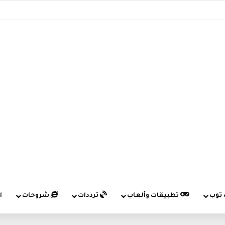
 توب
تطبيقات وألعاب
ترددات
شروحات
ا