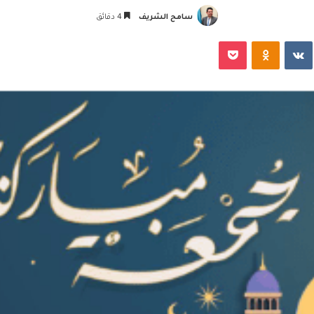
سامح الشريف
4 دقائق
‏VKontakte
Odnoklassniki
‫Pocket