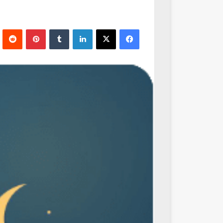
فيسبوك
‫X
لينكدإن
‏Tumblr
بينتيريست
‏Reddit