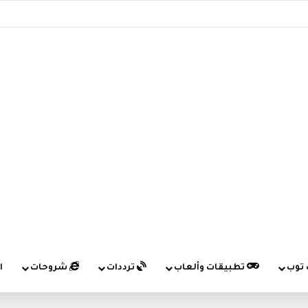
 توب
تطبيقات وألعاب
ترددات
شروحات
ا