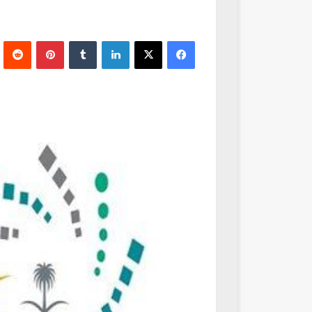
فيسبوك
‫X
لينكدإن
‏Tumblr
بينتيريست
‏Reddit