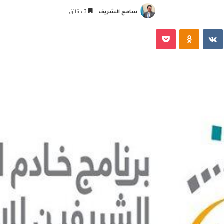
سامح الشريف
3 دقائق
‏VKontakte
Odnoklassniki
‫Pocket