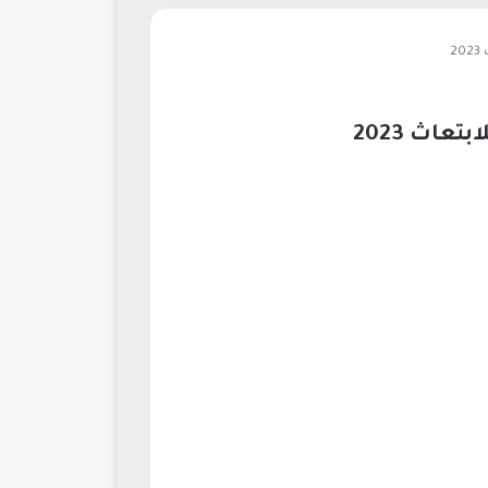
2
اث 2023