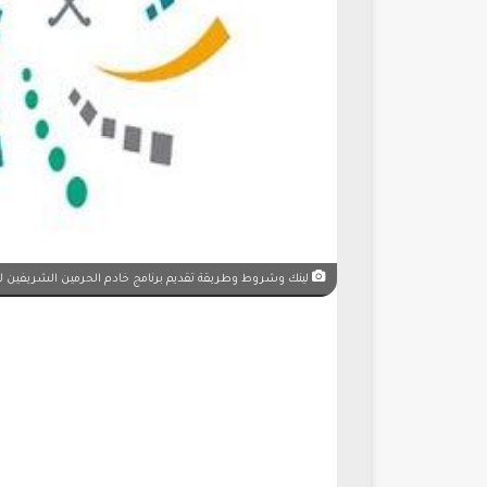
لينك وشروط وطريقة تقديم برنامج خادم الحرمين الشريفين للابتع