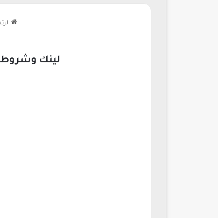
الرئ
لينك وشروط وط