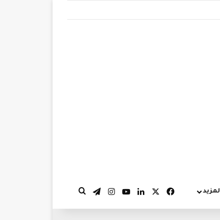
‫X
فيسبوك
لينكدإن
‫YouTube
انستقرام
تيلقرام
لمزيد
بحث عن