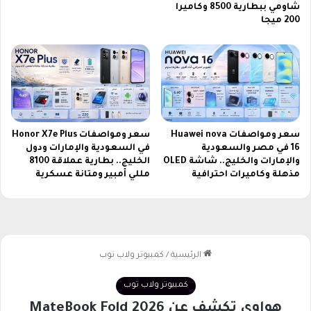
ط
أ
شاومي ببطارية 8500 وكاميرا
ف
200 ميجا
م
ا
م
ل
ا
ل
إ
ف
ر
ي
سعر ومواصفات Huawei nova
سعر ومواصفات Honor X7e Plus
ق
16 في مصر والسعودية
في السعودية والإمارات ودول
ي
والإمارات والخليج.. شاشة OLED
الخليج.. بطارية عملاقة 8100
ة
مذهلة وكاميرات احترافية
مللي أمبير ومتانة عسكرية
2
0
2
6
2
0
2
6
و