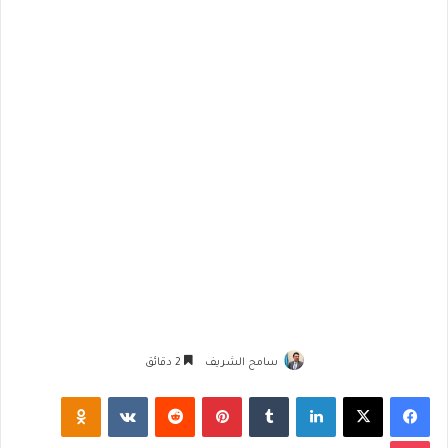
سامح الشريف
2 دقائق
فيسبوك
‫X
لينكدإن
‏Tumblr
بينتيريست
‏Reddit
‏VKontakte
Odnoklassniki
‫Pocket