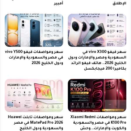
الإطلاق
أمبير
ب
ة
س
ا
ا
ل
ت
ن
م
ا
ع
ق
خ
ل
ط
ة
سعر فيفو vivo X300 في
سعر ومواصفات فيفو vivo Y500
و
ل
السعودية ومصر والإمارات ودول
في مصر والسعودية والإمارات
ا
م
الخليج 2026.. هاتف فيفو الرائد
ودول الخليج 2026
ت
ب
بكاميرا 200 ميجابكسل
ض
ا
ب
ر
ط
ي
س
ا
ه
ت
ل
ك
ة
أ
ل
س
سعر ومواصفات Xiaomi Redmi
سعر ومواصفات تابلت Huawei
ل
ا
K100 Pro في مصر والسعودية
MatePad Pro 2026 في مصر
أ
ل
والكويت والإمارات.. وحش
والسعودية ودول الخليج