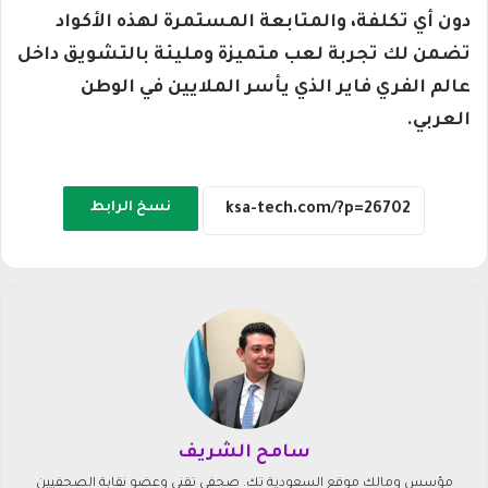
دون أي تكلفة، والمتابعة المستمرة لهذه الأكواد
تضمن لك تجربة لعب متميزة ومليئة بالتشويق داخل
عالم الفري فاير الذي يأسر الملايين في الوطن
العربي.
نسخ الرابط
سامح الشريف
مؤسس ومالك موقع السعودية تك. صحفي تقني وعضو نقابة الصحفيين