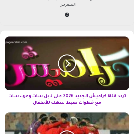
المصريين.
في
سب
وك
ت
ر
د
د
ق
ن
ا
ة
ك
ر
تردد قناة كراميش الجديد 2026 على نايل سات وعرب سات
ا
مع خطوات ضبط سهلة للأطفال
م
ي
ت
ش
ر
ا
د
ل