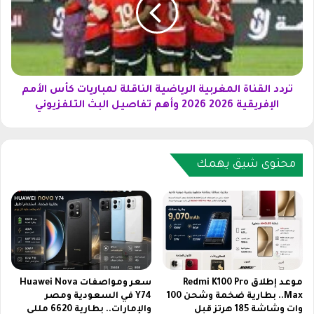
د
ج
ا
د
ل
ي
ق
د
ن
2
ا
0
ة
تردد القناة المغربية الرياضية الناقلة لمباريات كأس الأمم
2
ا
الإفريقية 2026 2026 وأهم تفاصيل البث التلفزيوني
6
ل
ع
م
ل
غ
ى
ر
محتوى شيق يهمك
ن
ب
ا
ي
ي
ة
ل
ا
س
ل
ا
ر
ت
ي
و
ا
موعد إطلاق Redmi K100 Pro
سعر ومواصفات Huawei Nova
ع
ض
Max.. بطارية ضخمة وشحن 100
Y74 في السعودية ومصر
ر
وات وشاشة 185 هرتز قبل
والإمارات.. بطارية 6620 مللي
ي