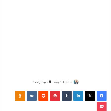
سامح الشريف
دقيقة واحدة
فيسبوك
‫X
لينكدإن
‏Tumblr
بينتيريست
‏Reddit
‏VKontakte
Odnoklassniki
‫Pocket