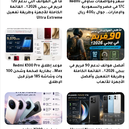
6
ي
سعر ومواصفات شاومي Redmi
ما هي الهواتف التي تدعم 120
إ
ة
17C في مصر والسعودية
فريم في ببجي 2026؟.. القائمة
ل
والإمارات.. جوال بـ400 ريال
الكاملة للأجهزة وطريقة تفعيل
ا
Ultra Extreme
ى
ل
ف
ر
ب
س
ر
م
ا
ي
ي
ل
ر
م
م
ت
أفضل هواتف تدعم 90 فريم في
موعد إطلاق Redmi K100 Pro
ن
ا
ببجي 2026؟.. القائمة الكاملة
Max.. بطارية ضخمة وشحن 100
ع
ب
وطريقة التفعيل وأفضل
وات وشاشة 185 هرتز قبل
ا
ع
الأجهزة للألعاب
الإطلاق
م
ة
2
م
0
ب
2
ا
6
ر
ف
ي
ي
ا
خ
ت