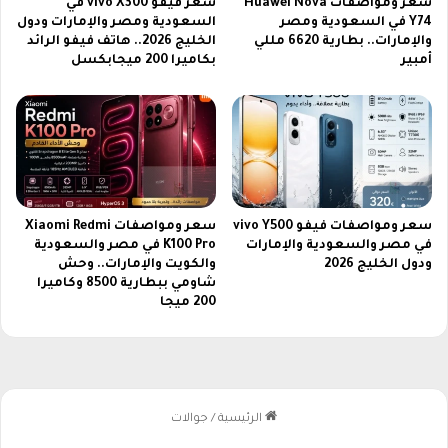
سعر ومواصفات Huawei Nova
سعر فيفو vivo X300 في
ط
ك
Y74 في السعودية ومصر
السعودية ومصر والإمارات ودول
و
أ
والإمارات.. بطارية 6620 مللي
الخليج 2026.. هاتف فيفو الرائد
ة
س
أمبير
بكاميرا 200 ميجابكسل
ت
أ
ث
م
ي
م
ر
إ
ا
ف
ه
ر
ت
ي
م
سعر ومواصفات فيفو vivo Y500
سعر ومواصفات Xiaomi Redmi
ق
في مصر والسعودية والإمارات
K100 Pro في مصر والسعودية
ا
ي
ودول الخليج 2026
والكويت والإمارات.. وحش
م
ا
شاومي ببطارية 8500 وكاميرا
ا
2
200 ميجا
ل
0
م
2
س
6
ت
م
خ
ج
د
ا
م
نً