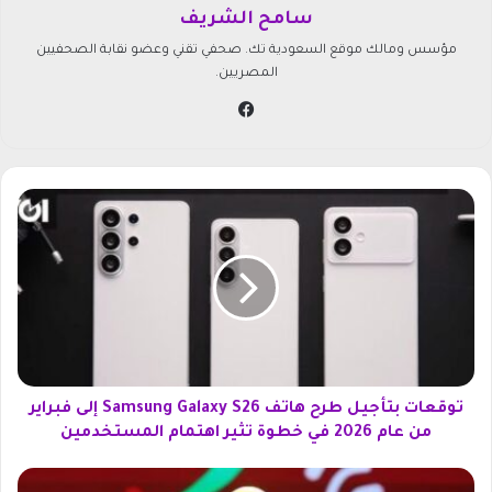
سامح الشريف
مؤسس ومالك موقع السعودية تك. صحفي تقني وعضو نقابة الصحفيين
المصريين.
في
سب
وك
ت
و
ق
ع
ا
ت
ب
ت
أ
ج
توقعات بتأجيل طرح هاتف Samsung Galaxy S26 إلى فبراير
ي
من عام 2026 في خطوة تثير اهتمام المستخدمين
ل
ط
ت