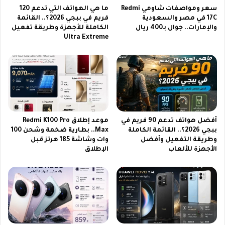
ا
م
سعر ومواصفات شاومي Redmi
ما هي الهواتف التي تدعم 120
ف
ا
17C في مصر والسعودية
فريم في ببجي 2026؟.. القائمة
ي
والإمارات.. جوال بـ400 ريال
الكاملة للأجهزة وطريقة تفعيل
ت
Ultra Extreme
ق
ش
ي
ل
ا
م
د
ت
ت
ا
ه
ب
ا
ع
ل
ة
أفضل هواتف تدعم 90 فريم في
موعد إطلاق Redmi K100 Pro
ل
م
ببجي 2026؟.. القائمة الكاملة
Max.. بطارية ضخمة وشحن 100
ذ
ب
وطريقة التفعيل وأفضل
وات وشاشة 185 هرتز قبل
ك
ا
الأجهزة للألعاب
الإطلاق
ا
ر
ء
ا
ا
ة
ل
ا
ا
ل
ص
م
ط
غ