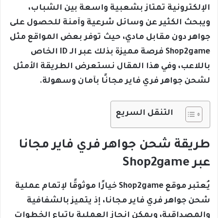
الإلكترونية تمتاز بشعبية واسعة بين الشباب،
ويبحث الكثير عن وسائل شرعية وآمنة للحصول على
جواهر دون مقابل مادي، حيث توفر بعض المواقع مثل
Shop2game فرصة مميزة بذلك عبر الـ ID الخاص
باللاعب، وفي هذا المقال نستعرض الطريقة الأمثل
لشحن جواهر فري فاير مجانًا بآمان وسهولة.
التنقل السريع
طريقة شحن جواهر فري فاير مجانا
عبر Shop2game
يُعتبر موقع Shop2game خيارًا موثوقًا لإتمام عملية
شحن جواهر فري فاير مجانا، إذ يتميز بالشفافية
والمصداقية، ويمكن إنجاز العملية باتباع الخطوات