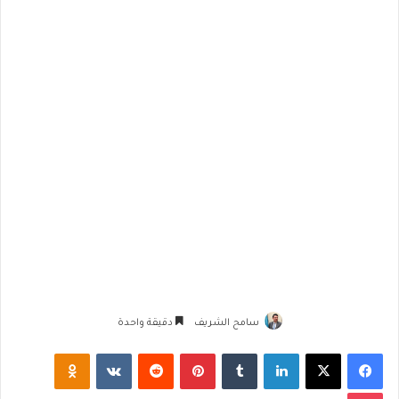
سامح الشريف
دقيقة واحدة
فيسبوك
‫X
لينكدإن
‏Tumblr
بينتيريست
‏Reddit
‏VKontakte
Odnoklassniki
‫Pocket