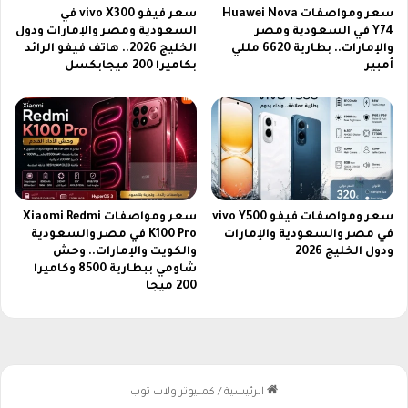
ن
ر
سعر ومواصفات Huawei Nova
سعر فيفو vivo X300 في
ا
ب
Y74 في السعودية ومصر
السعودية ومصر والإمارات ودول
ع
ض
والإمارات.. بطارية 6620 مللي
الخليج 2026.. هاتف فيفو الرائد
ي
د
أمبير
بكاميرا 200 ميجابكسل
ف
ج
ي
ز
ا
ر
ل
ا
ح
ل
ك
ق
و
م
م
ر
سعر ومواصفات فيفو vivo Y500
سعر ومواصفات Xiaomi Redmi
ا
في مصر والسعودية والإمارات
K100 Pro في مصر والسعودية
ب
ودول الخليج 2026
والكويت والإمارات.. وحش
ت
ث
شاومي ببطارية 8500 وكاميرا
م
200 ميجا
ب
ا
ش
ر
م
ج
ا