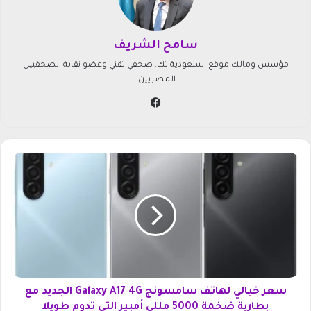
سامح الشريف
مؤسس ومالك موقع السعودية تك. صحفي تقني وعضو نقابة الصحفيين
المصريين.
في
سب
وك
س
ع
ر
خ
ي
ا
ل
ي
ل
ه
سعر خيالي لهاتف سامسونج Galaxy A17 4G الجديد مع
ا
بطارية ضخمة 5000 مللي أمبير التي تدوم طويلا