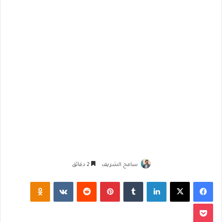
سامح الشريف
2 دقائق
فيسبوك
‫X
لينكدإن
‏Tumblr
بينتيريست
‏Reddit
‏VKontakte
Odnoklassniki
‫Pocket