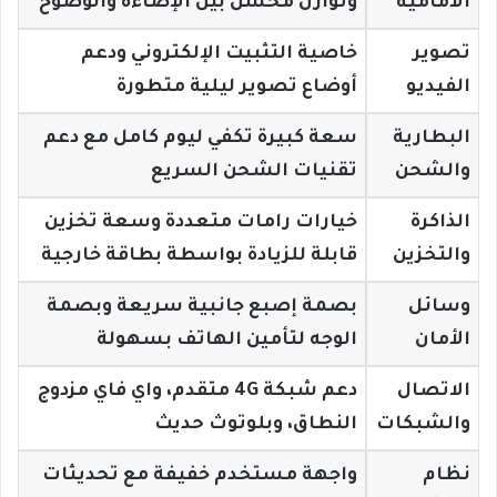
الأمامية
وتوازن محسّن بين الإضاءة والوضوح
تصوير
خاصية التثبيت الإلكتروني ودعم
الفيديو
أوضاع تصوير ليلية متطورة
البطارية
سعة كبيرة تكفي ليوم كامل مع دعم
والشحن
تقنيات الشحن السريع
الذاكرة
خيارات رامات متعددة وسعة تخزين
والتخزين
قابلة للزيادة بواسطة بطاقة خارجية
وسائل
بصمة إصبع جانبية سريعة وبصمة
الأمان
الوجه لتأمين الهاتف بسهولة
الاتصال
دعم شبكة 4G متقدم، واي فاي مزدوج
والشبكات
النطاق، وبلوتوث حديث
نظام
واجهة مستخدم خفيفة مع تحديثات