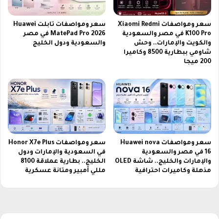
ت
ل
ب
ل
خ
سعر ومواصفات Xiaomi Redmi
سعر ومواصفات تابلت Huawei
ي
ط
K100 Pro في مصر والسعودية
MatePad Pro 2026 في مصر
أ
و
والكويت والإمارات.. وحش
والسعودية ودول الخليج
م
ا
شاومي ببطارية 8500 وكاميرا
ب
200 ميجا
ت
ي
س
ر
ه
ا
ل
ل
ة
ت
و
ي
ب
ت
س
سعر ومواصفات Huawei nova
سعر ومواصفات Honor X7e Plus
د
ي
16 في مصر والسعودية
في السعودية والإمارات ودول
و
ط
والإمارات والخليج.. شاشة OLED
الخليج.. بطارية عملاقة 8100
م
ة
مذهلة وكاميرات احترافية
مللي أمبير ومتانة عسكرية
ط
ت
و
ن
ي
ا
ل
س
ا
ب