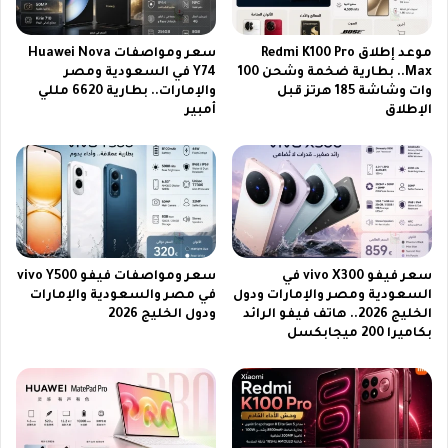
ل
و
ج
ر
د
ا
موعد إطلاق Redmi K100 Pro
سعر ومواصفات Huawei Nova
ي
ل
Max.. بطارية ضخمة وشحن 100
Y74 في السعودية ومصر
د
وات وشاشة 185 هرتز قبل
والإمارات.. بطارية 6620 مللي
ج
الإطلاق
أمبير
م
ن
ع
ة
ب
ا
ط
ل
ا
ج
ر
د
ي
ي
ة
د
سعر فيفو vivo X300 في
سعر ومواصفات فيفو vivo Y500
ض
ع
السعودية ومصر والإمارات ودول
في مصر والسعودية والإمارات
خ
ل
الخليج 2026.. هاتف فيفو الرائد
ودول الخليج 2026
م
ى
بكاميرا 200 ميجابكسل
ة
ع
5
ر
0
ب
0
س
0
ا
م