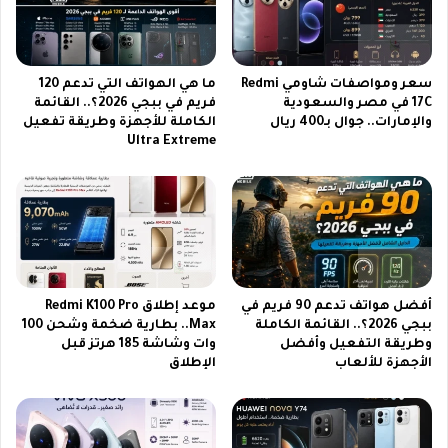
ا
ا
ل
ر
ه
ي
ا
ا
سعر ومواصفات شاومي Redmi
ما هي الهواتف التي تدعم 120
ت
ت
17C في مصر والسعودية
فريم في ببجي 2026؟.. القائمة
ف
ا
والإمارات.. جوال بـ400 ريال
الكاملة للأجهزة وطريقة تفعيل
ه
ل
Ultra Extreme
ا
د
ا
و
ل
ر
ق
ي
ا
ا
د
ل
م
س
و
أفضل هواتف تدعم 90 فريم في
موعد إطلاق Redmi K100 Pro
ر
ببجي 2026؟.. القائمة الكاملة
Max.. بطارية ضخمة وشحن 100
ي
وطريقة التفعيل وأفضل
وات وشاشة 185 هرتز قبل
ب
الأجهزة للألعاب
الإطلاق
ج
و
د
ة