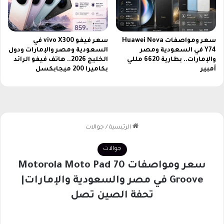
ع
ا
ل
سعر ومواصفات Huawei Nova
سعر فيفو vivo X300 في
ي
Y74 في السعودية ومصر
السعودية ومصر والإمارات ودول
ة
والإمارات.. بطارية 6620 مللي
الخليج 2026.. هاتف فيفو الرائد
و
أمبير
بكاميرا 200 ميجابكسل
ت
غ
ط
ي
ة
م
م
ي
ز
ة