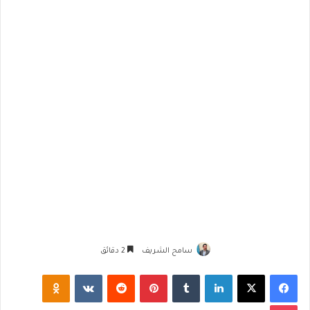
سامح الشريف
2 دقائق
فيسبوك
‫X
لينكدإن
‏Tumblr
بينتيريست
‏Reddit
‏VKontakte
Odnoklassniki
‫Pocket