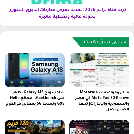
ا
ب
م
ر
تردد قناة برايم 2026 الجديد يعرض مباريات الدوري السوري
ا
ا
بجودة عالية وتغطية مميزة
ل
ي
ج
م
د
2
ي
0
محتوى شيق يهمك
د
2
H
6
y
ا
p
ل
e
ج
r
د
O
ي
S
د
سعر ومواصفات Motorola
سامسونج Galaxy A18 يظهر
3
ي
Moto Pad 70 Groove في مصر
على Geekbench.. معالج Helio
ع
والسعودية والإمارات| تحفة
G99 ونسخة 5G بمعالج كوالكوم
ع
الصين تصل
ا
ر
ل
ض
م
م
يً
ب