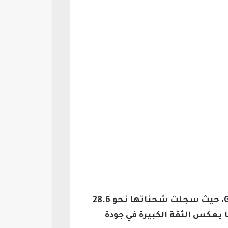
واصلت “هواوي” تصدرها السوق عالميًا، بدعم من نجاح سلسلة Huawei Watch GT 6 وGT 6 Pro، حيث سجلت شحناتها نحو 28.6
ية التي استحوذت على نحو 20.8 مليون وحدة، مما يعكس الثقة الكبيرة في جودة