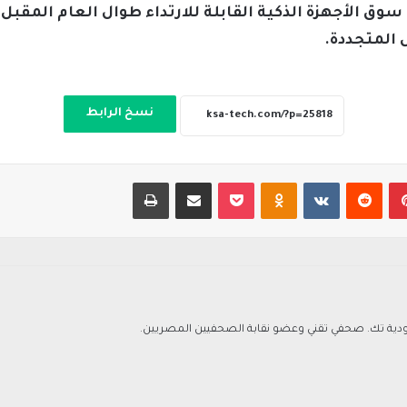
وق الأجهزة الذكية القابلة للارتداء طوال العام المقبل
 المتجددة.
نسخ الرابط
بينتيريست
‏Reddit
‏VKontakte
Odnoklassniki
‫Pocket
مشاركة عبر البريد
طباعة
ة تك. صحفي تقني وعضو نقابة الصحفيين المصريين.