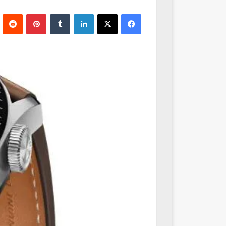
فيسبوك
‫X
لينكدإن
‏Tumblr
بينتيريست
‏Reddit