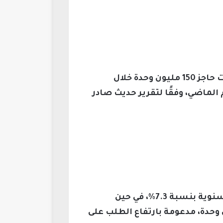
تشهد سوق الأجهزة الذكية القابلة للارتداء نموًا ملحوظًا، حيث تجاوزت شحنات هذه المنتجات حاجز 150 مليون وحدة خلال
رنةً بالفترة نفسها من العام الماضي، وفقًا لتقرير حديث صادر
تصدر قطاع الساعات الذكية المشهد بعدد شحنات وصل إلى نحو 120 مليون وحدة، مع زيادة سنوية بنسبة 7.3%، في حين
ياقة البدنية البسيطة نموًا أسرع بنسبة 21.3%، لتصل إلى 32.86 مليون وحدة، مدعومة بارتفاع الطلب على