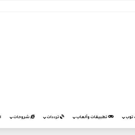
 توب
تطبيقات وألعاب
ترددات
شروحات
ا