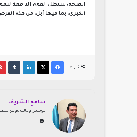
الصحة، ستظل القوى الدافعة لنمو س
الكبرى، بما فيها آبل، من هذه الفرص
فيسبوك
‫X
لينكدإن
‏Tumblr
شاركها
سامح الشريف
مؤسس ومالك موقع السعودي
في
سب
وك