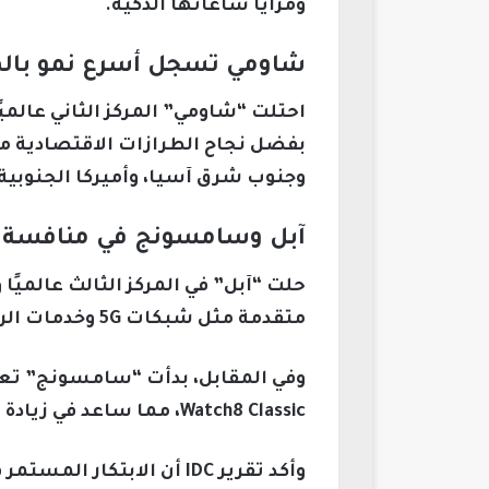
ومزايا ساعاتها الذكية.
شاومي تسجل أسرع نمو بالمن
وجنوب شرق آسيا، وأميركا الجنوبية
آبل وسامسونج في منافسة حا
حلت “آبل” في المركز الثالث عالميًا
متقدمة مثل شبكات 5G وخدمات الرسائل عبر الأقمار الصناعية، لتعزيز تجربة المستخدم.
Watch8 Classic، مما ساعد في زيادة شحناتها السنوية بشكل ملحوظ.
وأكد تقرير IDC أن الابت