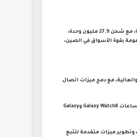
احتلت “شاومي” المركز الثاني عالميًا، محققة أسرع معدل نمو بين أبرز خمسة علامات تجارية، مع شحن 27.9 مليون وحدة،
الاقتصادية مثل Xiaomi Smart Band 10 وسلسلة Redmi Watches، المدعومة بقوة الأسواق في الصين،
والعالية، مع دمج ميزات اتصال
وفي المقابل، بدأت “سامسونج” تعزز موقعها بعد تراجع النصف الأول من العام، بدعم طرح ساعات Galaxy Watch8 وGalaxy
اعي، وتطوير ميزات متقدمة لتتبع