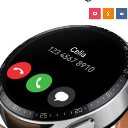
‏VKontakte
Odnoklassniki
‫Pocket