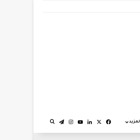
‫X
فيسبوك
لينكدإن
‫YouTube
انستقرام
تيلقرام
لمزيد
بحث عن