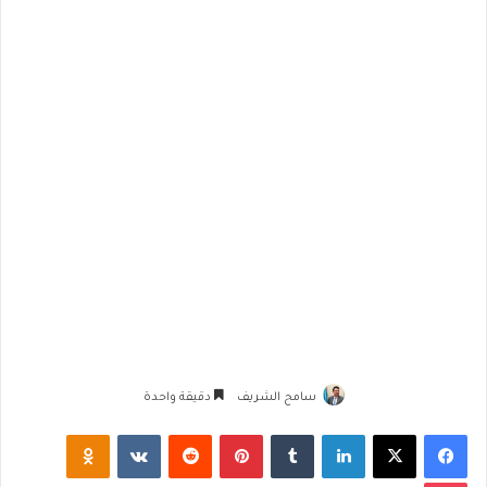
سامح الشريف
دقيقة واحدة
فيسبوك
‫X
لينكدإن
‏Tumblr
بينتيريست
‏Reddit
‏VKontakte
Odnoklassniki
‫Pocket