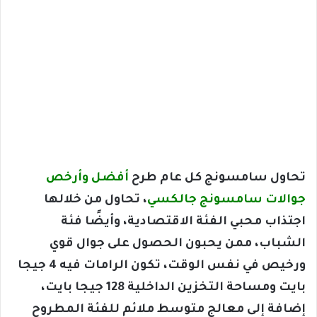
تحاول سامسونج كل عام طرح
أفضل وأرخص
جوالات سامسونج جالكسي
، تحاول من خلالها
اجتذاب محبي الفئة الاقتصادية، وأيضًا فئة
الشباب، ممن يحبون الحصول على جوال قوي
ورخيص في نفس الوقت، تكون الرامات فيه 4 جيجا
بايت ومساحة التخزين الداخلية 128 جيجا بايت،
إضافة إلى معالج متوسط ملائم للفئة المطروح