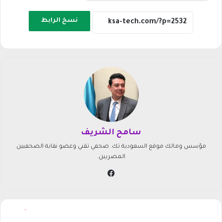
نسخ الرابط
سامح الشريف
مؤسس ومالك موقع السعودية تك. صحفي تقني وعضو نقابة الصحفيين
المصريين.
في
سب
وك
س