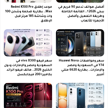
ل
أفضل هواتف تدعم 90 فريم في
موعد إطلاق Redmi K100 Pro
س
ببجي 2026؟.. القائمة الكاملة
Max.. بطارية ضخمة وشحن 100
ل
وطريقة التفعيل وأفضل
وات وشاشة 185 هرتز قبل
ا
الأجهزة للألعاب
الإطلاق
ت
و
ا
ل
أ
ل
ع
ا
سعر ومواصفات Huawei Nova
سعر فيفو vivo X300 في
ب
Y74 في السعودية ومصر
السعودية ومصر والإمارات ودول
م
والإمارات.. بطارية 6620 مللي
الخليج 2026.. هاتف فيفو الرائد
ي
أمبير
بكاميرا 200 ميجابكسل
د
ي
ا
ف
ا
ي