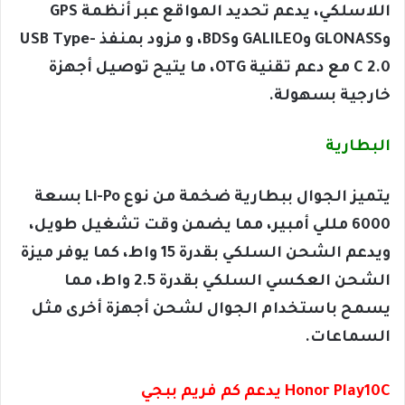
اللاسلكي، يدعم تحديد المواقع عبر أنظمة GPS
وGLONASS وGALILEO وBDS، و مزود بمنفذ USB Type-
C 2.0 مع دعم تقنية OTG، ما يتيح توصيل أجهزة
خارجية بسهولة.
البطارية
يتميز الجوال ببطارية ضخمة من نوع Li-Po بسعة
6000 مللي أمبير، مما يضمن وقت تشغيل طويل،
ويدعم الشحن السلكي بقدرة 15 واط، كما يوفر ميزة
الشحن العكسي السلكي بقدرة 2.5 واط، مما
يسمح باستخدام الجوال لشحن أجهزة أخرى مثل
السماعات.
Honor Play10C يدعم كم فريم ببجي