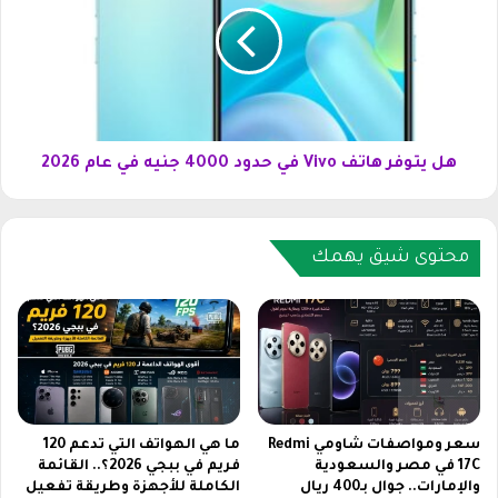
ي
ت
ا
و
ل
ف
س
ر
ع
ه
و
ا
د
ت
هل يتوفر هاتف Vivo في حدود 4000 جنيه في عام 2026
ي
ف
ة
V
2
i
0
محتوى شيق يهمك
v
2
o
6
ف
ي
ح
د
و
د
4
سعر ومواصفات شاومي Redmi
ما هي الهواتف التي تدعم 120
17C في مصر والسعودية
فريم في ببجي 2026؟.. القائمة
0
والإمارات.. جوال بـ400 ريال
الكاملة للأجهزة وطريقة تفعيل
0