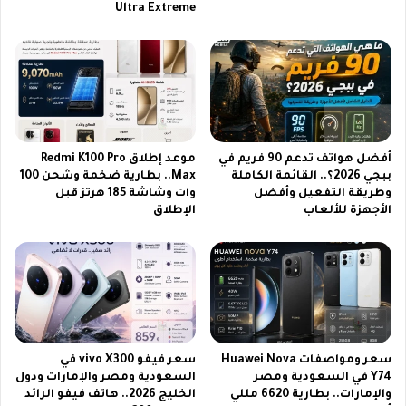
Ultra Extreme
0
ج
ن
ي
ه
ف
ي
ع
أفضل هواتف تدعم 90 فريم في
موعد إطلاق Redmi K100 Pro
ا
ببجي 2026؟.. القائمة الكاملة
Max.. بطارية ضخمة وشحن 100
م
وطريقة التفعيل وأفضل
وات وشاشة 185 هرتز قبل
2
الأجهزة للألعاب
الإطلاق
0
2
6
سعر ومواصفات Huawei Nova
سعر فيفو vivo X300 في
Y74 في السعودية ومصر
السعودية ومصر والإمارات ودول
والإمارات.. بطارية 6620 مللي
الخليج 2026.. هاتف فيفو الرائد