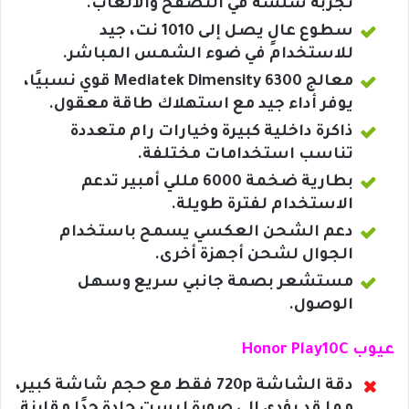
تجربة سلسة في التصفح والألعاب.
سطوع عالٍ يصل إلى 1010 نت، جيد
للاستخدام في ضوء الشمس المباشر.
معالج Mediatek Dimensity 6300 قوي نسبيًا،
يوفر أداء جيد مع استهلاك طاقة معقول.
ذاكرة داخلية كبيرة وخيارات رام متعددة
تناسب استخدامات مختلفة.
بطارية ضخمة 6000 مللي أمبير تدعم
الاستخدام لفترة طويلة.
دعم الشحن العكسي يسمح باستخدام
الجوال لشحن أجهزة أخرى.
مستشعر بصمة جانبي سريع وسهل
الوصول.
عيوب Honor Play10C
دقة الشاشة 720p فقط مع حجم شاشة كبير،