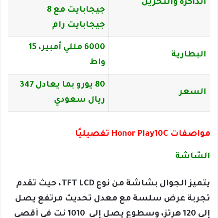
الذاكرة والتخزين
جيجابايت مع 8
جيجابايت رام
6000 مللي أمبير، 15
البطارية
واط
80 يورو بما يعادل 347
السعر
ريال سعودي
مواصفات Honor Play10C تفصيليًا
الشاشة
يتميز الجوال بشاشة من نوع TFT LCD، حيث تقدم
تجربة عرض سلسة مع معدل تحديث مرتفع يصل
إلى 120 هرتز، وسطوع يصل إلى 1010 نت في أقصى