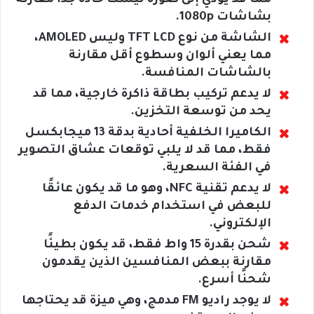
مما قد يؤدي إلى صورة ليست حادة جدًا مقارنة
بشاشات 1080p.
الشاشة من نوع TFT LCD وليس AMOLED،
مما يعني ألوان وسطوع أقل مقارنة
بالشاشات المنافسة.
لا يدعم تركيب بطاقة ذاكرة خارجية، مما قد
يحد من توسعة التخزين.
الكاميرا الخلفية أحادية بدقة 13 ميجابكسل
فقط، مما قد لا يلبي توقعات عشاق التصوير
في الفئة السعرية.
لا يدعم تقنية NFC، وهو ما قد يكون عائقًا
للبعض في استخدام خدمات الدفع
الإلكتروني.
شحن بقدرة 15 واط فقط، قد يكون بطيئًا
مقارنة ببعض المنافسين الذين يقدمون
شحنًا أسرع.
لا يوجد راديو FM مدمج، وهي ميزة قد يحتاجها