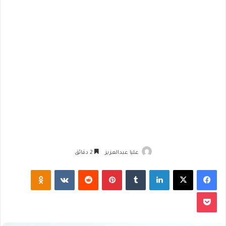
عليا عبدالعزيز
2 دقائق
فيسبوك
‫X
لينكدإن
‏Tumblr
بينتيريست
‏Reddit
‏VKontakte
Odnoklassniki
‫Pocket