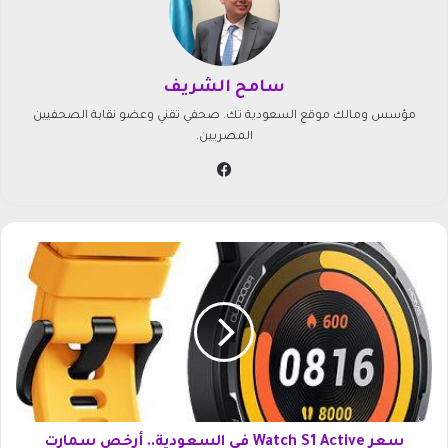
سامح الشريف
مؤسس ومالك موقع السعودية تك. صحفي تقني وعضو نقابة الصحفيين
المصريين.
في
سب
وك
س
ع
ر
W
a
t
c
h
S
1
سعر Watch S1 Active في السعودية.. أرخص سمارت