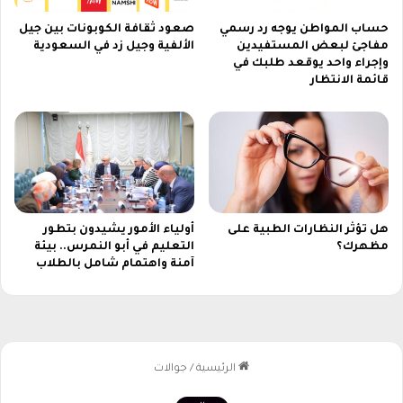
2
6
حساب المواطن يوجه رد رسمي
صعود ثقافة الكوبونات بين جيل
مفاجئ لبعض المستفيدين
الألفية وجيل زد في السعودية
وإجراء واحد يوقعد طلبك في
قائمة الانتظار
هل تؤثر النظارات الطبية على
أولياء الأمور يشيدون بتطور
مظهرك؟
التعليم في أبو النمرس.. بيئة
آمنة واهتمام شامل بالطلاب