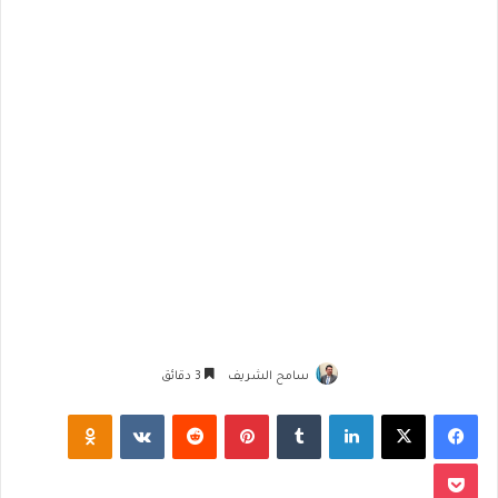
سامح الشريف
3 دقائق
فيسبوك
‫X
لينكدإن
‏Tumblr
بينتيريست
‏Reddit
‏VKontakte
Odnoklassniki
‫Pocket