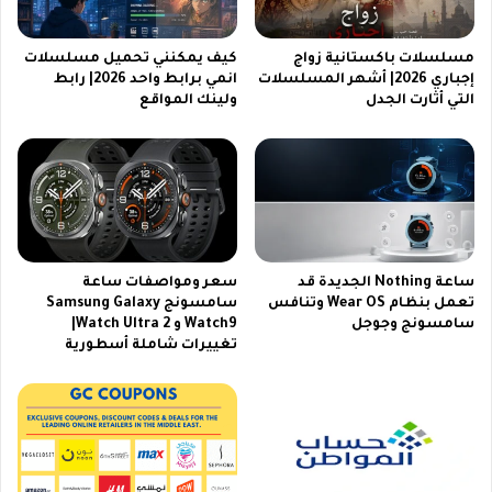
ص
ب
س
ن
م
ق
مسلسلات باكستانية زواج
كيف يمكنني تحميل مسلسلات
ا
إجباري 2026| أشهر المسلسلات
انمي برابط واحد 2026| رابط
ا
التي أثارت الجدل
ولينك المواقع
ر
ط
ت
ا
و
ل
ا
ر
ت
ا
ش
ج
ل
ح
ل
ي
ساعة Nothing الجديدة قد
سعر ومواصفات ساعة
ر
2
تعمل بنظام Wear OS وتنافس
سامسونج Samsung Galaxy
ي
0
سامسونج وجوجل
Watch9 و Watch Ultra 2|
ا
2
تغييرات شاملة أسطورية
ض
3
ي
ي
ن
2
0