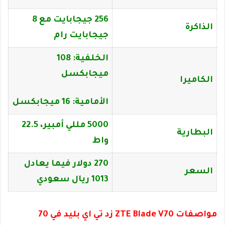
256 جيجابايت مع 8
الذاكرة
جيجابايت رام
الخلفية: 108
ميجابكسل
الكاميرا
الأمامية: 16 ميجابكسل
5000 مللي أمبير، 22.5
البطارية
واط
270 دولار فيما يعادل
السعر
1013 ريال سعودي
مواصفات ZTE Blade V70 زد تي اي بليد في 70