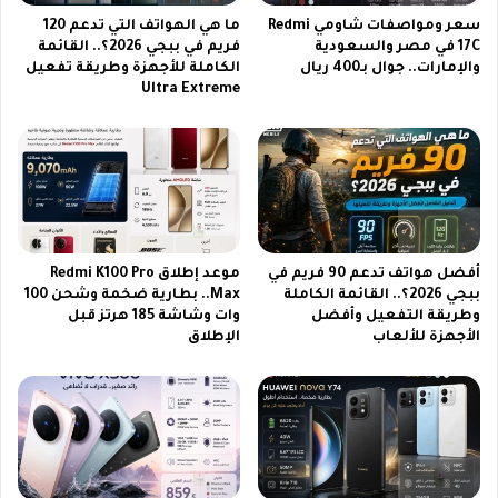
ا
ع
سعر ومواصفات شاومي Redmi
ما هي الهواتف التي تدعم 120
ل
و
17C في مصر والسعودية
فريم في ببجي 2026؟.. القائمة
د
د
والإمارات.. جوال بـ400 ريال
الكاملة للأجهزة وطريقة تفعيل
ي
ي
Ultra Extreme
ن
ة
ي
2
ة
0
ب
2
أ
6
ع
.
ل
.
ى
أفضل هواتف تدعم 90 فريم في
موعد إطلاق Redmi K100 Pro
ج
ببجي 2026؟.. القائمة الكاملة
Max.. بطارية ضخمة وشحن 100
و
وطريقة التفعيل وأفضل
وات وشاشة 185 هرتز قبل
د
الأجهزة للألعاب
الإطلاق
ة