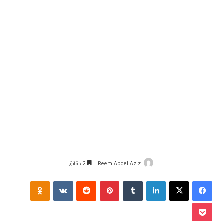
Reem Abdel Aziz
2 دقائق
فيسبوك
‫X
لينكدإن
‏Tumblr
بينتيريست
‏Reddit
‏VKontakte
Odnoklassniki
‫Pocket