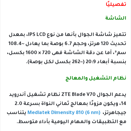
تفصيليًا
الشاشة
تتميز شاشة الجوال بأنها من نوع IPS LCD، بمعدل
تحديث 120 هرتز، وحجم 6.7 بوصة بما يعادل ~108.4
سم²، أما عن دقة الشاشة فهى 720 × 1600 بكسل،
بنسبة أبعاد 20:9 (~262 بكسل لكل بوصة).
نظام التشغيل والمعالج
يدعم الجوال ZTE Blade V70 نظام تشغيل أندرويد
14، ويكون مزودًا بمعالج ثماني النواة بسرعة 2.0
جيجاهرتز،
Mediatek Dimensity 810 (6 nm)
يتناسب
مع التطبيقات والمهام اليومية بأداء متوسط.