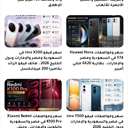
وطريقة التفعيل وأفضل
وات وشاشة 185 هرتز قبل
ي
ي
الأجهزة للألعاب
الإطلاق
م
د
ب
ع
ب
م
ج
ك
ي
م
ف
ر
ي
سعر ومواصفات Huawei Nova
سعر فيفو vivo X300 في
م
Y74 في السعودية ومصر
السعودية ومصر والإمارات ودول
ب
والإمارات.. بطارية 6620 مللي
الخليج 2026.. هاتف فيفو الرائد
ب
أمبير
بكاميرا 200 ميجابكسل
ج
ي
سعر ومواصفات فيفو vivo Y500
سعر ومواصفات Xiaomi Redmi
في مصر والسعودية والإمارات
K100 Pro في مصر والسعودية
ودول الخليج 2026
والكويت والإمارات.. وحش