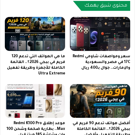
ر
ف
محتوى شيق يهمك
ي
ي
ل
ا
م
ل
ي
س
ج
ع
ي
و
ت
د
ي
ي
سعر ومواصفات شاومي Redmi
ما هي الهواتف التي تدعم 120
7
ة
17C في مصر والسعودية
فريم في ببجي 2026؟.. القائمة
ب
والإمارات.. جوال بـ400 ريال
الكاملة للأجهزة وطريقة تفعيل
|
Ultra Extreme
ر
ه
و
و
ي
ن
د
ر
ع
م
م
ا
ك
ج
م
ي
أفضل هواتف تدعم 90 فريم في
موعد إطلاق Redmi K100 Pro
ف
ك
ببجي 2026؟.. القائمة الكاملة
Max.. بطارية ضخمة وشحن 100
ر
7