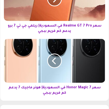
e
a
l
m
e
G
سعر Realme GT 7 Pro في السعودية| ريلمي جي تي 7 برو
T
يدعم كم فريم ببجي
7
P
س
r
ع
o
ر
ف
H
ي
o
ا
n
ل
o
س
r
ع
M
و
a
سعر Honor Magic 7 في السعودية| هونر ماجيك 7 يدعم
د
g
كم فريم ببجي
ي
i
ة
c
|
7