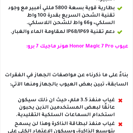
بطارية قوية بسعة 5800 مللي أمبير مع وجود
تقنية الشحن السريع بقدرة 100 واط
السلكي، و66 واط للشحن اللاسلكي.
دعم تقنية IP68/IP69 لمقاومة الماء والغبار.
عيوب Honor Magic 7 Pro هونر ماجيك 7 برو:
بناءً على ما ذكرناه عن مواصفات الجهاز في الفقرات
السابقة، تبين بعض العيوب بالجهاز ومنها الآتي:
غياب منفذ 3.5 ملم، حيث ان ذلك سيكون
عائقًا لبعض المستخدمين الذين يحبون
استخدام السماعات السلكية التقليدية.
غياب منفذ لبطاقة الذاكرة وهذا لن يسمح
بتوسيع الذاكرة، وسيكون الاعتماد الكلي على