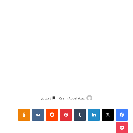
Reem Abdel Aziz
2 دقائق
فيسبوك
‫X
لينكدإن
‏Tumblr
بينتيريست
‏Reddit
‏VKontakte
Odnoklassniki
‫Pocket