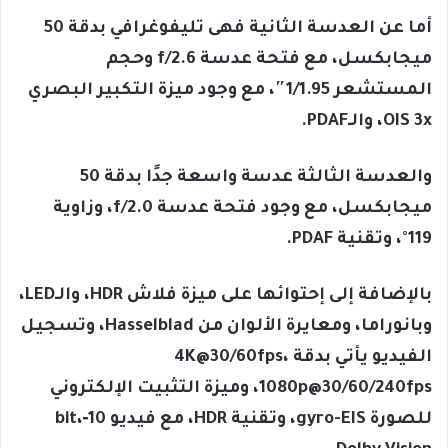
أما عن العدسة الثانية فهى تليفوغرافي بدقة 50
ميجابكسل، مع فتحة عدسة f/2.6 وحجم
المستشعر 1/1.95″، مع وجود ميزة التكبير البصري
OIS 3x، والـPDAF.
والعدسة الثالثة عدسة واسعة جدًا بدقة 50
ميجابكسل، مع وجود فتحة عدسة f/2.0، وزاوية
119°، وتقنية PDAF.
بالإضافة إلى إحتوائها على ميزة فلاش HDR، والـLED،
وبانوراما، ومعايرة الألوان من Hasselblad، وتسجيل
الفيديو يأتي بدقة 4K@30/60fps،
1080p@30/60/240fps، وميزة التثبيت الإلكتروني
للصورة gyro-EIS، وتقنية HDR، مع فيديو 10‑bit،