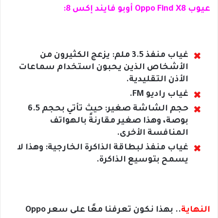
عيوب Oppo Find X8 أوبو فايند إكس 8:
غياب منفذ 3.5 ملم: يزعج الكثيرون من
الأشخاص الذين يحبون استخدام سماعات
الأذن التقليدية.
غياب راديو FM.
حجم الشاشة صغير: حيث تأتي بحجم 6.5
بوصة، وهذا صغير مقارنةً بالهواتف
المنافسة الأخرى.
غياب منفذ لبطاقة الذاكرة الخارجية: وهذا لا
يسمح بتوسيع الذاكرة.
النهاية
.. بهذا نكون تعرفنا معًا على سعر Oppo