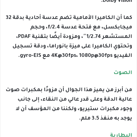
Dolby Vision.
كما أن الكاميرا الأمامية تضم عدسة أحادية بدقة 32
ميجابكسل، مع فتحة عدسة f/2.4، وحجم
المستشعر 1/2.74″، ومزودة أيضًا بتقنية PDAF،
وتحتوي الكاميرا على ميزة بانوراما، ودقة تسجيل
الفيديو 4K@30fps، 1080p@30fps مع gyro-EIS.
الصوت
من أبرز من يميز هذا الجوال أن مزودًا بمكبرات صوت
عالية الدقة وعلى قدر عالي من النقاء، إلى جانب
وجود مكبرات ستيريو، ولكننا من المؤسف أن لا
يوجد به منفذ 3.5 ملم.
البطارية