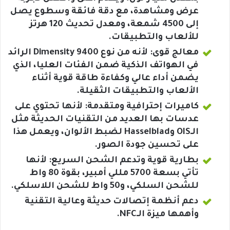
عرض ومشاهدة، مع دقة فائقة وسطوع يصل
إلى 4500 شمعة، ومعدل تحديث 120 هرتز
للألعاب والتطبيقات.
معالج قوى: لأنه من نوع Dimensity 9400 الرائد
في الهواتف الذكية ضمن الفئات العليا، الذي
يضمن أداء عالي وكفاءة طاقة قوية أثناء
الألعاب والتطبيقات الثقيلة.
كاميرات إحترافية ومتقدمة: لأنها تحتوي على
عدسات بها العديد من التقنيات الحديثة مثل
الـOIS وHasselblad لضبط الألوان، ويعمل هذا
على تحسين جودة الصور.
بطارية قوية وتدعم الشحن السريع: لأنها
تأتي بسعة 5700 مللي أمبير، بقوة 80 واط
للشحن السلكي، و50 واط للشحن اللاسلكي.
دعم أنظمة إتصالات حديثة وعالية التقنية
وأهمها ميزة الـNFC.