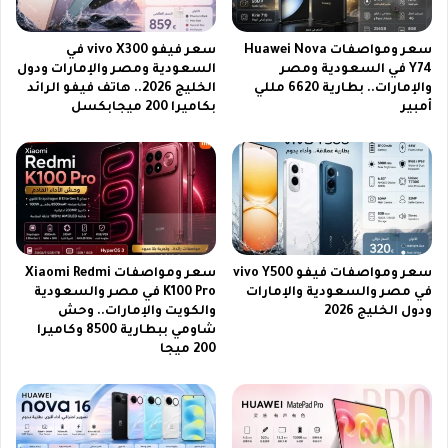
2
ب
0
ي
2
ب
سعر ومواصفات Huawei Nova
سعر فيفو vivo X300 في
6
Y74 في السعودية ومصر
السعودية ومصر والإمارات ودول
أ
والإمارات.. بطارية 6620 مللي
الخليج 2026.. هاتف فيفو الرائد
ب
س
أمبير
بكاميرا 200 ميجابكسل
ث
ه
م
ل
ب
ا
ا
ل
ش
ط
ر
ر
ق
2
سعر ومواصفات فيفو vivo Y500
سعر ومواصفات Xiaomi Redmi
0
في مصر والسعودية والإمارات
K100 Pro في مصر والسعودية
2
ودول الخليج 2026
والكويت والإمارات.. وحش
6
شاومي ببطارية 8500 وكاميرا
200 ميجا