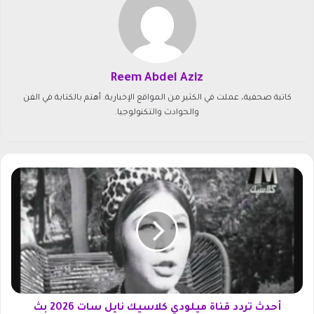
Reem Abdel Aziz
كاتبة صحفية، عملت في الكثير من المواقع الإخبارية. أهتم بالكتابة في الفن
والحوادث والتكنولوجيا.
أ
ح
د
ث
ت
ر
د
د
ق
ن
أحدث تردد قناة ميلودي كلاسيك نايل سات 2026 بث