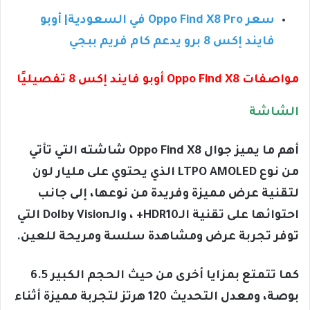
سعر Oppo Find X8 Pro في السعودية| أوبو
فايند إكس 8 برو يدعم كام فريم ببجي
مواصفات Oppo Find X8 أوبو فايند إكس 8 تفصيليًا
الشاشة
أهم ما يميز جوال Oppo Find X8 شاشته التي تأتي
من نوع LTPO AMOLED الذي يحتوي على مليار لون
لتقنية عرض مميزة وفريدة من نوعها، إلى جانب
احتوائها على تقنية الـHDR10+ ، والـDolby Vision التي
توفر تجربة عرض ومشاهدة سلسة ومريحة للعين.
كما تتمتع بمزايا أخرى من حيث الحجم الكبير 6.5
بوصة، ومعدل التحديث 120 هرتز لتجربة مميزة أثناء