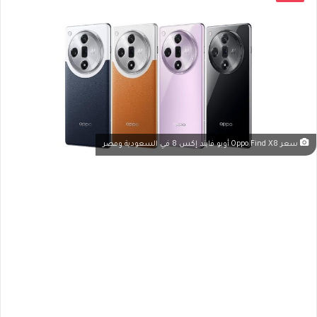
سعر Oppo Find X8 أوبو فايند إكس 8 في السعودية ومصر