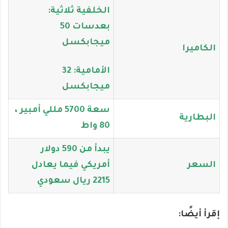
الخلفية ثلاثية:
بعدسات 50
ميجابكسل
الكاميرا
الأمامية: 32
ميجابكسل
سعة 5700 مللي أمبير ،
البطارية
80 واط
يبدأ من 590 دولار
السعر
أمريكي فيما يعادل
2215 ريال سعودي
إقرأ أيضًا: