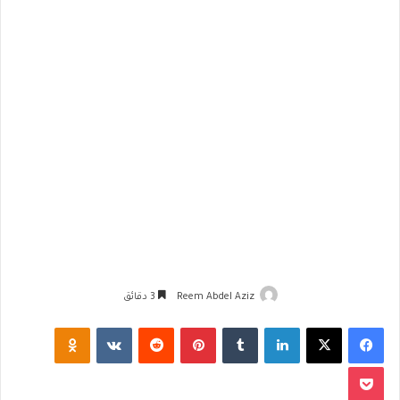
Reem Abdel Aziz
3 دقائق
فيسبوك
‫X
لينكدإن
‏Tumblr
بينتيريست
‏Reddit
‏VKontakte
Odnoklassniki
‫Pocket