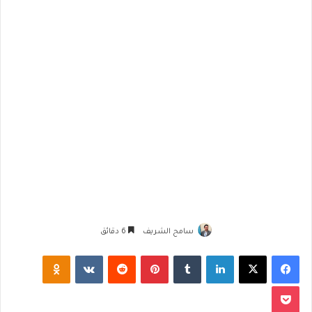
سامح الشريف
6 دقائق
فيسبوك
‫X
لينكدإن
‏Tumblr
بينتيريست
‏Reddit
‏VKontakte
Odnoklassniki
‫Pocket