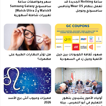
ساعة Nothing الجديدة قد
سعر ومواصفات ساعة
6
تعمل بنظام Wear OS وتنافس
سامسونج Samsung Galaxy
ب
سامسونج وجوجل
Watch9 و Watch Ultra 2|
ث
تغييرات شاملة أسطورية
م
ب
ا
ش
ر
|
م
س
صعود ثقافة الكوبونات بين جيل
هل تؤثر النظارات الطبية على
ل
الألفية وجيل زد في السعودية
مظهرك؟
س
ل
ا
ت
م
ن
غ
ي
أولياء الأمور يشيدون بتطور
مميزات وعيوب أنثى برج الأسد
ر
التعليم في أبو النمرس.. بيئة
2026