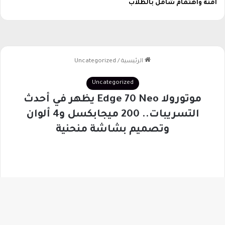
ف
آمنة واهتمام شامل بالطلاب
و
ا
ص
ل
زر