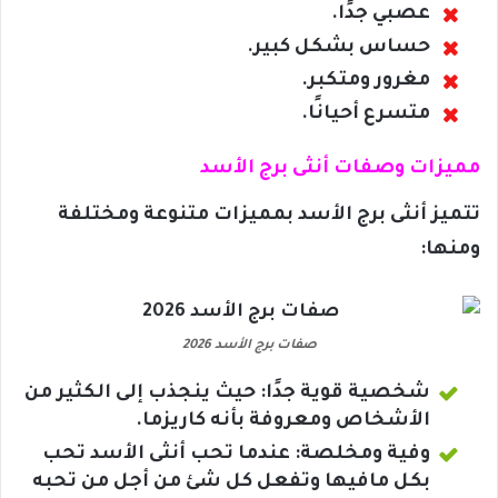
عصبي جدًا.
حساس بشكل كبير.
مغرور ومتكبر.
متسرع أحيانًا.
مميزات وصفات أنثى برج الأسد
تتميز أنثى برج الأسد بمميزات متنوعة ومختلفة
ومنها:
صفات برج الأسد 2026
شخصية قوية جدًا: حيث ينجذب إلى الكثير من
الأشخاص ومعروفة بأنه كاريزما.
وفية ومخلصة: عندما تحب أنثى الأسد تحب
بكل مافيها وتفعل كل شئ من أجل من تحبه