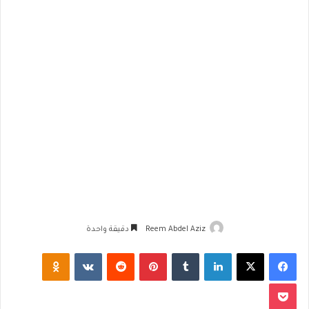
Reem Abdel Aziz
دقيقة واحدة
فيسبوك
‫X
لينكدإن
‏Tumblr
بينتيريست
‏Reddit
‏VKontakte
Odnoklassniki
‫Pocket