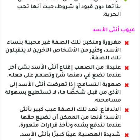
بذاتها دون قيود أو شروط، حيث أنها تحب
الحرية.
عيوب أنثى الأسد
مغرورة ومتكبر: تلك الصفة غير محببة بنساء
الأسد، وكثير من الأشخاص الآخرين لا يتقبلون
تلك الصفة.
عنيدة: من الصعب إقناع أنثى الأسد بشئ أخر
عندما تضع في ذهنها شئ وتصمم على فعله.
صعوبة التسامح: إذا تعرضت أنثى الأسد إلى
الأذي من قبل شخصًا ما، لا تستطيع بسهولة
مسامحته.
الاندفاع: تعد تلك الصفة عيب كبير بأنثى
الأسد؛ لأنها من الممكن أن تضيع حقها
عندما تندفع بشدة وتأخذ قرارات متهورة.
شديدة العصبية: عيبًا كبيرًا بأنثى الأسد.