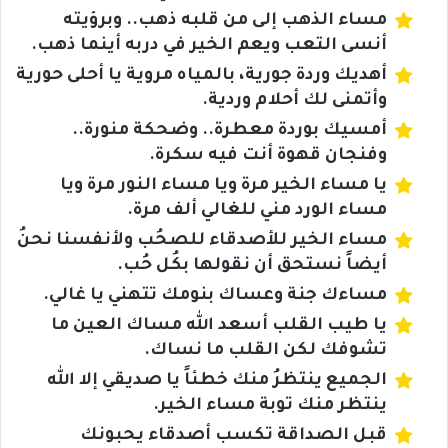
مساء الذهب إلى من قلبه ذهب.. وبرؤيته
أنسى التعب ويعم الخير في دربه أينما ذهب.
أهديك وردة جورية، بالمياه مروية يا أحلى حورية
وأتمنى لك أحلام وردية.
أمسيك بوردة معطرة.. وضحكة منورة..
وفنجان قهوة أنت فيه سكرة.
يا مساء الخير مرة ويا مساء النور مرة ويا
مساء الورد مني للغالي ألف مرة.
مساء الخير للأصدقاء للصحُب ولأنفسنا نحنُ
أيضاً نستحق أن نقولها بكُل حُب.
مساءك جنة وعساك بنومك تتهني يا غالي.
يا طيب القلب أسعد الله مساك العين ما
تشوفك لكن القلب ما نساك.
الجميع ينتظرُ منك خطئاً يا صديقي إلا الله
ينتظر منك توبة مساء الخير.
قبل الصداقة تكسب أصدقاء يحبونك