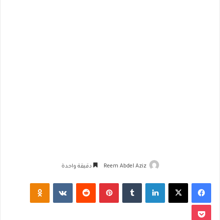
Reem Abdel Aziz
دقيقة واحدة
فيسبوك
‫X
لينكدإن
‏Tumblr
بينتيريست
‏Reddit
‏VKontakte
Odnoklassniki
‫Pocket