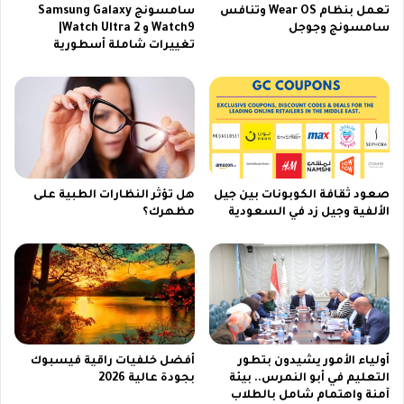
تعمل بنظام Wear OS وتنافس
سامسونج Samsung Galaxy
ن
و
سامسونج وجوجل
Watch9 و Watch Ultra 2|
ا
ت
تغييرات شاملة أسطورية
ل
ي
ك
و
ر
ب
ي
م
م
ج
ب
ا
ص
نً
و
ا
صعود ثقافة الكوبونات بين جيل
هل تؤثر النظارات الطبية على
ت
2
الألفية وجيل زد في السعودية
مظهرك؟
ا
0
ل
2
ش
6
ي
خ
س
ع
د
أولياء الأمور يشيدون بتطور
أفضل خلفيات راقية فيسبوك
ا
التعليم في أبو النمرس.. بيئة
بجودة عالية 2026
ل
آمنة واهتمام شامل بالطلاب