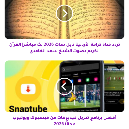
د
د
ق
ن
ا
ة
ك
ر
تردد قناة كرامة الأردنية نايل سات 2026 بث مباشر| القرآن
ا
الكريم بصوت الشيخ سعد الغامدي
م
ة
أ
ا
ف
ل
ض
أ
ل
ر
ب
د
ر
ن
ن
ي
ا
ة
م
ن
ج
أفضل برنامج تنزيل فيديوهات من فيسبوك ويوتيوب
ا
ت
مجانًا 2026