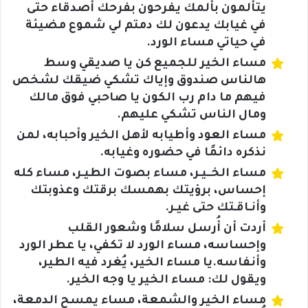
يتألمون بألمك يفرحون بفرحك أصدقاء حتى
في غيابك يدعون لك دمتم لي شموع مضيئة
في حياتي مساء الورد.
مساء الخير للجميع كن يا صديقي وسط
هالناس صندوق وإياك تشكي ضيقك لشخص
فيهم ما دام رب الكون يا صاحبي فوق مالك
ومال الناس تشكي عليهم.
مساء العود وأطيابه لأهل الخير وأحبابه، لمن
نذكره دائمًا في حضوره وغيابه.
مساء الخــيـر، مساء بصوت الطيـر، مساء كله
إحساس، برؤيتك بهمسك برقتك وعذوبتك
وأنـاقـتك حتى غيـر.
أردت أن أُرسل سلامًا وشعور القلب
وإحساسه، مساء الورد لا تكفي، يا عطر الورد
وأنفاسه.يا مساء الخير، يُغرد فيه الطير،
ويقول لك: مساء الخير يا وجه الخير.
مساء الخير والشمعة، مساء يمسح الدمعة،