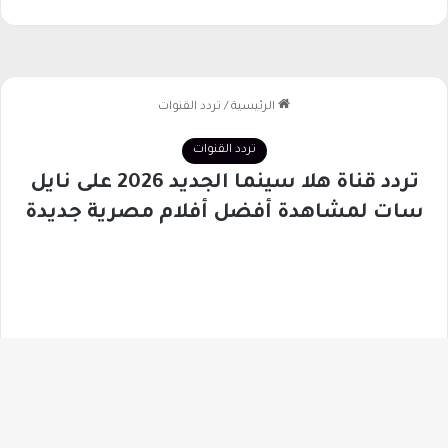
غ
ا
م
د
ي
زر