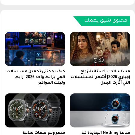
ي
ن
ل
ز
س
ي
ا
ل
محتوى شيق يهمك
ت
ف
2
ي
0
د
2
ي
6
و
ب
ه
ث
ا
م
ت
مسلسلات باكستانية زواج
كيف يمكنني تحميل مسلسلات
ب
م
إجباري 2026| أشهر المسلسلات
انمي برابط واحد 2026| رابط
ا
التي أثارت الجدل
ولينك المواقع
ن
ش
ف
ر
ي
|
س
ا
ب
ل
و
ق
ك
ر
و
ساعة Nothing الجديدة قد
سعر ومواصفات ساعة
آ
ي