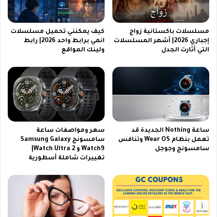
ع
a
و
ن
د
ا
ي
مسلسلات باكستانية زواج
كيف يمكنني تحميل مسلسلات
ي
ة
إجباري 2026| أشهر المسلسلات
انمي برابط واحد 2026| رابط
التي أثارت الجدل
ولينك المواقع
ل
2
س
0
ا
2
ت
6
.
.
.
.
أ
ر
ساعة Nothing الجديدة قد
سعر ومواصفات ساعة
خ
تعمل بنظام Wear OS وتنافس
سامسونج Samsung Galaxy
ص
سامسونج وجوجل
Watch9 و Watch Ultra 2|
س
تغييرات شاملة أسطورية
م
ا
ع
ا
ت
آ