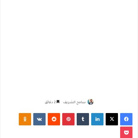
سامح الشريف
2 دقائق
فيسبوك
‫X
لينكدإن
‏Tumblr
بينتيريست
‏Reddit
‏VKontakte
Odnoklassniki
‫Pocket