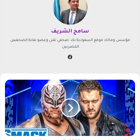
سامح الشريف
مؤسس ومالك موقع السعودية تك. صحفي تقني وعضو نقابة الصحفيين
المصريين.
في
سب
وك
ت
ر
د
د
ق
ن
ا
ة
ه