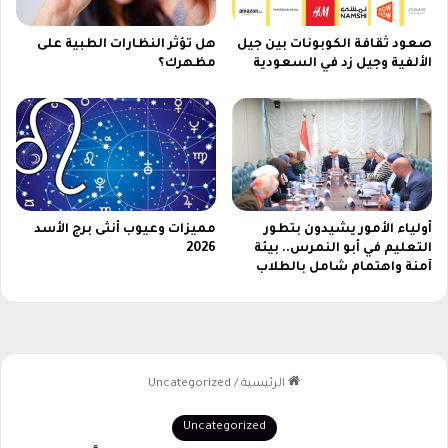
ي
ف
صعود ثقافة الكوبونات بين جيل
هل تؤثر النظارات الطبية على
و
الألفية وجيل زد في السعودية
مظهرك؟
ن
ف
ي
ا
ل
س
ع
و
أولياء الأمور يشيدون بتطور
مميزات وعيوب أنثى برج الأسد
د
التعليم في أبو النمرس.. بيئة
2026
ي
آمنة واهتمام شامل بالطلاب
ة