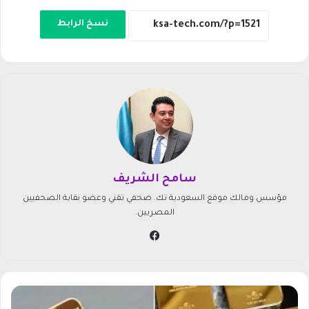
نسخ الرابط
سامح الشريف
مؤسس ومالك موقع السعودية تك. صحفي تقني وعضو نقابة الصحفيين
المصريين.
في
سب
وك
ل
ي