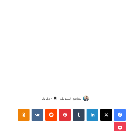
سامح الشريف
4 دقائق
فيسبوك
‫X
لينكدإن
‏Tumblr
بينتيريست
‏Reddit
‏VKontakte
Odnoklassniki
‫Pocket