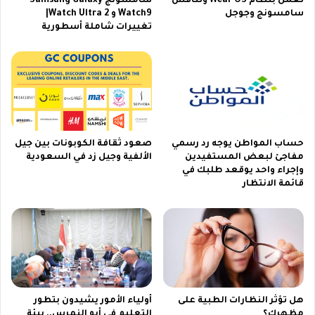
تعمل بنظام Wear OS وتنافس
سامسونج Samsung Galaxy
ه
س
سامسونج وجوجل
Watch9 و Watch Ultra 2|
د
ي
تغييرات شاملة أسطورية
م
ا
إ
ي
ج
ي
ب
ي
حساب المواطن يوجه رد رسمي
صعود ثقافة الكوبونات بين جيل
س
مفاجئ لبعض المستفيدين
الألفية وجيل زد في السعودية
ت
وإجراء واحد يوقعد طلبك في
قائمة الانتظار
هل تؤثر النظارات الطبية على
أولياء الأمور يشيدون بتطور
مظهرك؟
التعليم في أبو النمرس.. بيئة