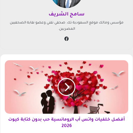
سامح الشريف
مؤسس ومالك موقع السعودية تك. صحفي تقني وعضو نقابة الصحفيين
المصريين.
في
سب
وك
أ
ف
ض
ل
خ
ل
ف
ي
ا
ت
أفضل خلفيات واتس آب الرومانسية حب بدون كتابة كيوت
و
2026
ا