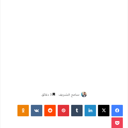
سامح الشريف
3 دقائق
فيسبوك
‫X
لينكدإن
‏Tumblr
بينتيريست
‏Reddit
‏VKontakte
Odnoklassniki
‫Pocket