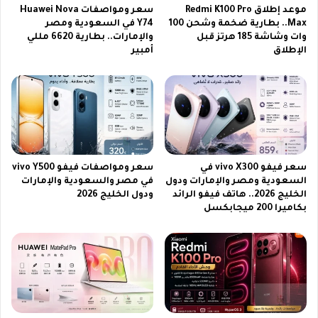
ت
و
موعد إطلاق Redmi K100 Pro
سعر ومواصفات Huawei Nova
ا
Max.. بطارية ضخمة وشحن 100
Y74 في السعودية ومصر
ت
وات وشاشة 185 هرتز قبل
والإمارات.. بطارية 6620 مللي
ب
ح
الإطلاق
أمبير
ة
ق
ك
ي
ي
ق
و
ي
ت
ة
2
2
0
0
2
2
سعر فيفو vivo X300 في
سعر ومواصفات فيفو vivo Y500
6
6
السعودية ومصر والإمارات ودول
في مصر والسعودية والإمارات
|
الخليج 2026.. هاتف فيفو الرائد
ودول الخليج 2026
ر
بكاميرا 200 ميجابكسل
و
ع
ة