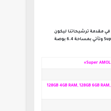
، وذلك لامتلاكه معالجًا قويًّا وشاشة Super AMOLED وتأتي بمساحة 6.4 بوصة
128GB 4GB RAM, 128GB 6GB RAM,