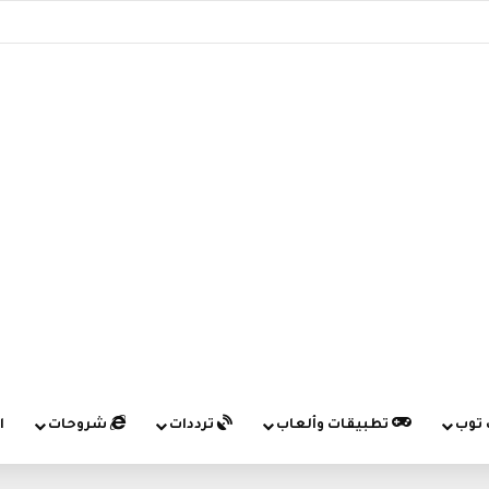
 توب
تطبيقات وألعاب
ترددات
شروحات
ا