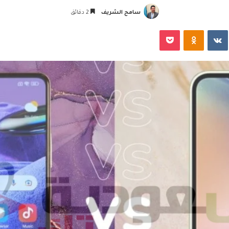
سامح الشريف
2 دقائق
‏VKontakte
Odnoklassniki
‫Pocket