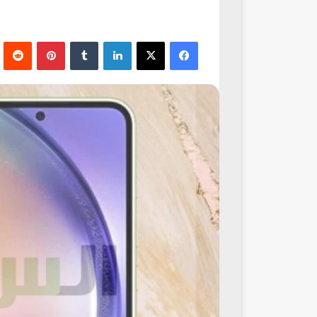
فيسبوك
‫X
لينكدإن
‏Tumblr
بينتيريست
‏Reddit