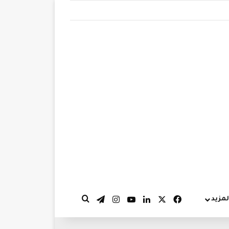
‫X
فيسبوك
لينكدإن
‫YouTube
انستقرام
تيلقرام
لمزيد
بحث عن