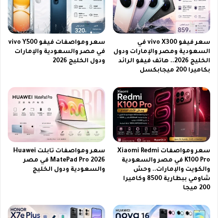
ا
ن
ل
1
أ
2
ف
ب
سعر فيفو vivo X300 في
سعر ومواصفات فيفو vivo Y500
ض
ر
السعودية ومصر والإمارات ودول
في مصر والسعودية والإمارات
ل
و
الخليج 2026.. هاتف فيفو الرائد
ودول الخليج 2026
م
بكاميرا 200 ميجابكسل
ا
ك
س
ف
ي
ا
ل
س
سعر ومواصفات Xiaomi Redmi
سعر ومواصفات تابلت Huawei
ع
K100 Pro في مصر والسعودية
MatePad Pro 2026 في مصر
و
والكويت والإمارات.. وحش
والسعودية ودول الخليج
د
شاومي ببطارية 8500 وكاميرا
200 ميجا
ي
ة
2