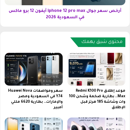
ي
و
ا
ا
أرخص سعر جوال iphone 12 pro max آيفون 12 برو ماكس
ل
ل
في السعودية 2026
س
i
ع
p
و
h
د
o
محتوى شيق يهمك
ي
n
ة
e
2
1
0
2
2
p
6
r
.
o
.
m
موعد إطلاق Redmi K100 Pro
سعر ومواصفات Huawei Nova
ق
a
Max.. بطارية ضخمة وشحن 100
Y74 في السعودية ومصر
ا
وات وشاشة 185 هرتز قبل
والإمارات.. بطارية 6620 مللي
x
الإطلاق
أمبير
ئ
آ
م
ي
ة
ف
ب
و