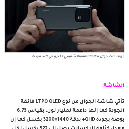
مواصفات جوال Xiaomi 13 Pro شاومي 13 برو في السعودية
الشاشة:
تأتي شاشة الجوال من نوع LTPO OLED فائقة
الجودة كما إنها داعمة لمليار لون. بقياس 6.73
بوصة بجودة QHD+ بدقة 1440×3200 بكسل كما إن
معدل كثافة البكسلات يصل إلى 522 بكسل لكل