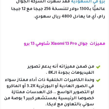
برو في السعودية
فقد سعرت الشركة الجوال
عالميًّا بـ
1300 دولار للنسخة 256 جيجا مع 12 جيجا
رام، أي ما يعادل 4800 ريال سعودي.
مميزات جوال Xiaomi 13 Pro شاومي 13 برو
من ضمن مميزاته أنه يدعم تصوير
الفيديوهات بجودة الـ8K .
وحدة الكاميرات الخلفية ذات أداء ممتاز سواء
في الصور العادية أو البورترية 3.2X أو الماكرو
او التصوير الواسع .. كل العدسات ممتازة
خصوصا الرئيسية بمستشعر كبير 1 بوصة من
سوني بالتعاون مع لايكا.