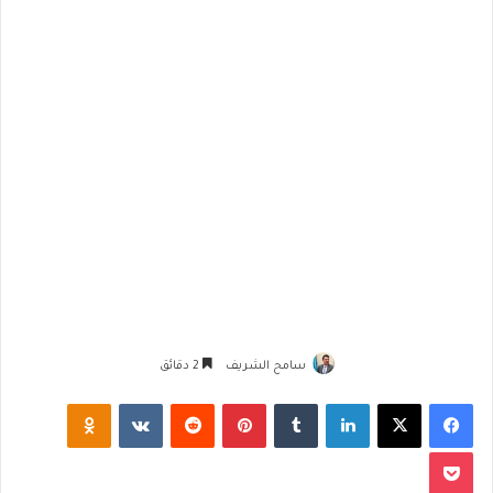
سامح الشريف
2 دقائق
فيسبوك
‫X
لينكدإن
‏Tumblr
بينتيريست
‏Reddit
‏VKontakte
Odnoklassniki
‫Pocket