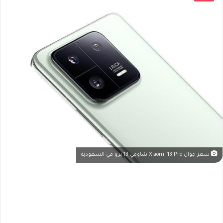
سعر جوال Xiaomi 13 Pro شاومي 13 برو في السعودية