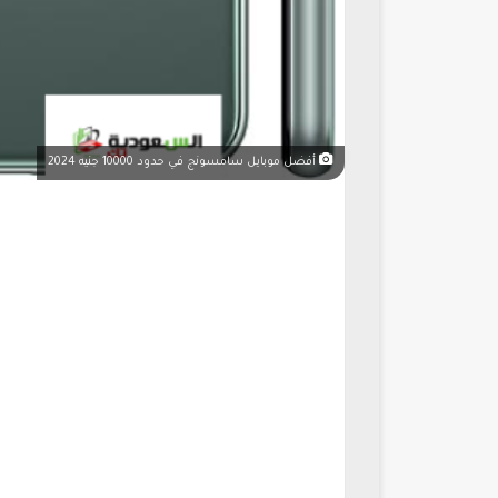
أفضل موبايل سامسونج في حدود 10000 جنيه 2024