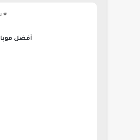
ال
أفضل موبايل سامسونج 