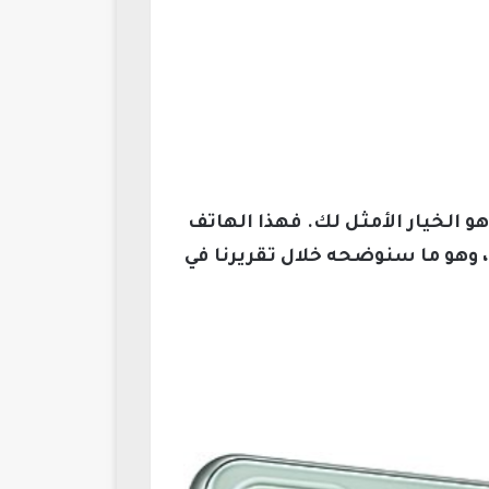
 فإن هاتف Samsung Galaxy M33 هو الخيار الأمثل لك. فهذا الهاتف
 وهو ما سنوضحه خلال تقريرنا في