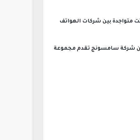
تت متواجدة بين شركات الهواتف
وتتراوح أسعارها بين 5000 و10000 جنيه مصري، فإن شركة سامسونج تقدم مجموعة