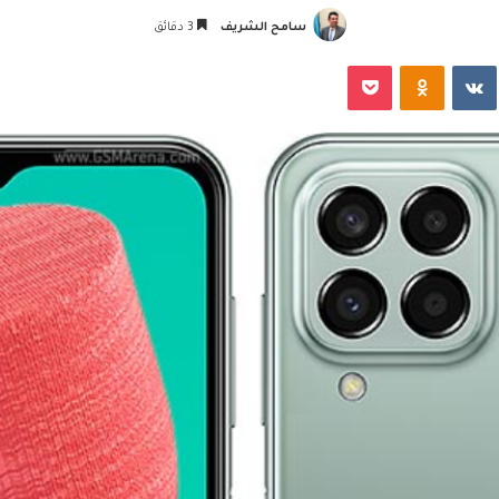
سامح الشريف
3 دقائق
‏VKontakte
Odnoklassniki
‫Pocket