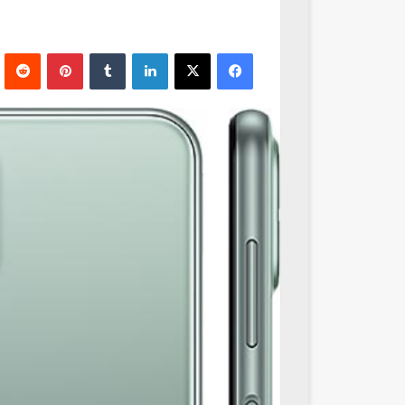
فيسبوك
‫X
لينكدإن
‏Tumblr
بينتيريست
‏Reddit