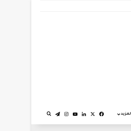
‫X
فيسبوك
لينكدإن
‫YouTube
انستقرام
تيلقرام
لمزيد
بحث عن