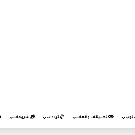
 توب
تطبيقات وألعاب
ترددات
شروحات
ا