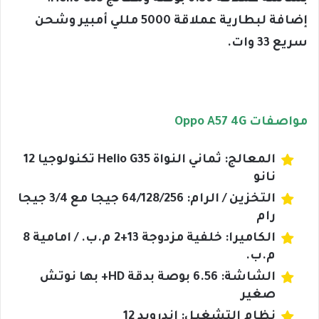
إضافة لبطارية عملاقة 5000 مللي أمبير وشحن
سريع 33 وات.
مواصفات Oppo A57 4G
المعالج: ثماني النواة Helio G35 تكنولوجيا 12
نانو
التخزين / الرام: 64/128/256 جيجا مع 3/4 جيجا
رام
الكاميرا: خلفية مزدوجة 13+2 م.ب. / امامية 8
م.ب.
الشاشة: 6.56 بوصة بدقة HD+ بها نوتش
صغير
نظام التشغيل: اندرويد 12