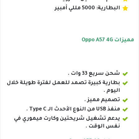
البطارية: 5000 مللي أمبير
مميزات Oppo A57 4G
شحن سريع 33 وات .
بطارية كبيرة تصمد للعمل لفترة طويلة خلال
اليوم .
تصميم مميز .
منفذ USB من النوع الأحدث الـ Type C .
يدعم تشغيل شريحتين وكارت ميموري في
نفس الوقت .