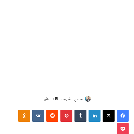
سامح الشريف
3 دقائق
فيسبوك
‫X
لينكدإن
‏Tumblr
بينتيريست
‏Reddit
‏VKontakte
Odnoklassniki
‫Pocket