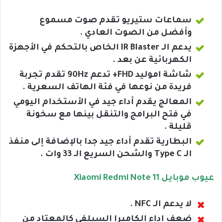
سماعات ستيريو تقدم صوت مسموع
وأفضل من الصوت العادي .
يدعم الـ IR Blaster الخاص بالتحكم في الأجهزة
الكهربائية عن بعد .
شاشة اموليد FHD+ تدعم 90Hz تقدم تجربة
فريدة من نوعها في فئة الهاتف السعرية .
المعالج يقدم أداء جيد في الأستخدام اليومي
في فتح البرامج والتنقل بينها مع سخونة
قليلة .
البطارية تقدم أداء جيد جدا بالإضافة إلى منفذ
الـ Type C والشحن السريع الـ 33 وات .
عيوب موبايل Xiaomi Redmi Note 11
لا يدعم الـ NFC .
ضعف اداء الكاميرا السيلفي كالمعتاد من