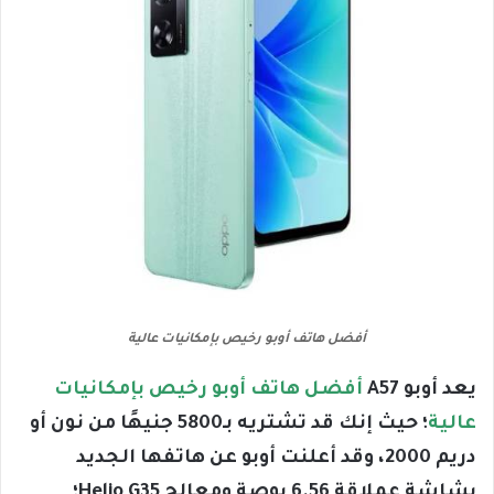
أفضل هاتف أوبو رخيص بإمكانيات عالية
يعد أوبو A57
أفضل هاتف أوبو رخيص بإمكانيات
عالية
؛ حيث إنك قد تشتريه بـ5800 جنيهًا من نون أو
دريم 2000، وقد أعلنت أوبو عن هاتفها الجديد
بشاشة عملاقة 6.56 بوصة ومعالج Helio G35؛