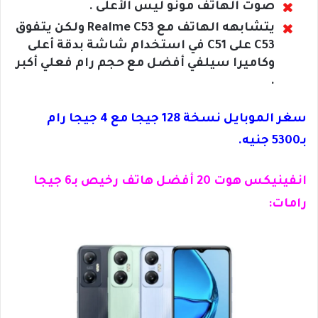
صوت الهاتف مونو ليس الأعلى .
يتشابهه الهاتف مع Realme C53 ولكن يتفوق
C53 على C51 في استخدام شاشة بدقة أعلى
وكاميرا سيلفي أفضل مع حجم رام فعلي أكبر
.
سغر الموبايل نسخة 128 جيجا مع 4 جيجا رام
بـ5300 جنيه.
انفينيكس هوت 20 أفضل هاتف رخيص بـ6 جيجا
رامات: