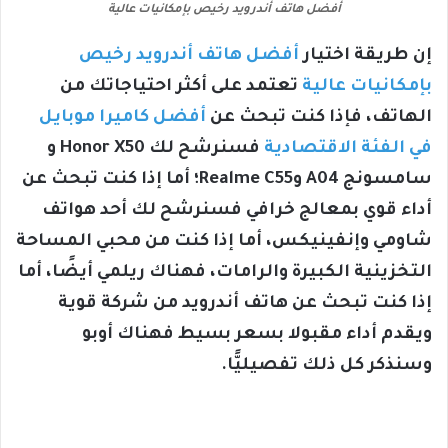
أفضل هاتف أندرويد رخيص بإمكانيات عالية
إن طريقة اختيار
أفضل هاتف أندرويد رخيص
بإمكانيات عالية
تعتمد على أكثر احتياجاتك من
الهاتف، فإذا كنت تبحث عن
أفضل كاميرا موبايل
في الفئة الاقتصادية
فسنرشح لك Honor X50 و
سامسونج A04 وRealme C55؛ أما إذا كنت تبحث عن
أداء قوي بمعالج خرافي فسنرشح لك أحد هواتف
شاومي وإنفينيكس، أما إذا كنت من محبي المساحة
التخزينية الكبيرة والرامات، فهناك ريلمي أيضًا، أما
إذا كنت تبحث عن هاتف أندرويد من شركة قوية
ويقدم أداء مقبولا بسعر بسيط فهناك أوبو
وسنذكر كل ذلك تفصيليًّا.