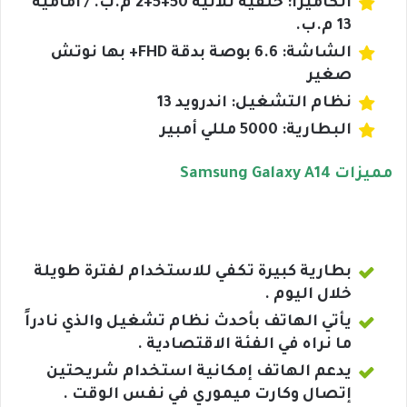
الكاميرا: خلفية ثلاثية 50+5+2 م.ب. / امامية
13 م.ب.
الشاشة: 6.6 بوصة بدقة FHD+ بها نوتش
صغير
نظام التشغيل: اندرويد 13
البطارية: 5000 مللي أمبير
مميزات Samsung Galaxy A14
بطارية كبيرة تكفي للاستخدام لفترة طويلة
خلال اليوم .
يأتي الهاتف بأحدث نظام تشغيل والذي نادراً
ما نراه في الفئة الاقتصادية .
يدعم الهاتف إمكانية استخدام شريحتين
إتصال وكارت ميموري في نفس الوقت .