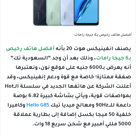
أفضل هاتف رخيص بـ6 جيجا رامات
يصنف انفينيكس هوت 20 بأنه
أفضل هاتف رخيص
بـ6 جيجا رامات
، وذلك بعد أن وجد “السعودية تك”
أنه يعرض بـ6000 جنيه على موقع نون، ونعتبرها
صفقة ممتازة؛ خاصة مع قوة ودعم إنفينيكس، وقد
أعلنت الشركة عن هاتفها الجديد في سلسلة الـHot
بمواصفات قوية، ويأتي بشاشة كبيرة 6.82 بوصة
داعمة للــ90Hz ومعالج ميديا تيك
Helio G85
وكاميرا
خلفية 50 ميجا بكسل إضافة إلى بطارية عملاقة
5000 مللي أمبير مع شحن سريع 18 وات.