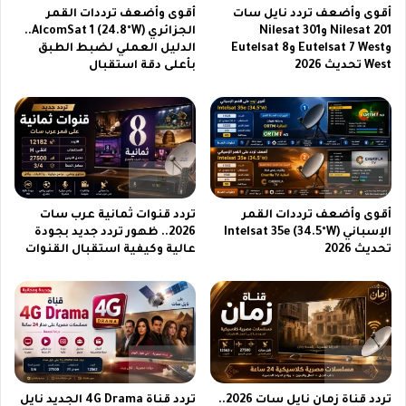
ح
أقوى وأضعف تردد نايل سات
أقوى وأضعف ترددات القمر
ش
Nilesat 201 وNilesat 301
الجزائري AlcomSat 1 (24.8°W)..
ف
وEutelsat 7 West وEutelsat 8
الدليل العملي لضبط الطبق
ر
West تحديث 2026
بأعلى دقة استقبال
ن
س
ا
أقوى وأضعف ترددات القمر
تردد قنوات ثمانية عرب سات
الإسباني Intelsat 35e (34.5°W)
2026.. ظهور تردد جديد بجودة
تحديث 2026
عالية وكيفية استقبال القنوات
تردد قناة زمان نايل سات 2026..
تردد قناة 4G Drama الجديد نايل