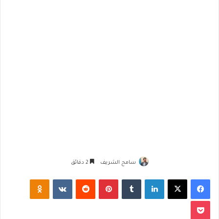
سامح الشريف
2 دقائق
فيسبوك
‫X
لينكدإن
‏Tumblr
بينتيريست
‏Reddit
‏VKontakte
Odnoklassniki
‫Pocket