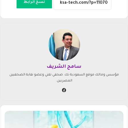
نسخ الرابط
سامح الشريف
مؤسس ومالك موقع السعودية تك. صحفي تقني وعضو نقابة الصحفيين
المصريين.
في
سب
وك
ا
س
ت