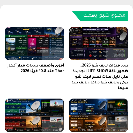
ي
و
ن
د
ي
ي
محتوى شيق يهمك
ة
ل
ن
2
ا
0
ي
2
ل
6
س
ف
ا
ي
ت
ا
تردد قنوات لايف شو 2026..
أقوى وأضعف ترددات مدار أقمار
ب
ل
ظهور باقة LIFE SHOW الجديدة
Thor عند 0.8° غربًا 2026
ث
على نايل سات تضم لايف شو
س
تركي ولايف شو دراما ولايف شو
م
ع
سيما
ب
و
ا
د
ش
ي
ر
ة
2
.
0
.
2
و
6