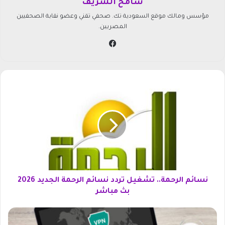
سامح الشريف
مؤسس ومالك موقع السعودية تك. صحفي تقني وعضو نقابة الصحفيين
المصريين.
في
سب
وك
ن
س
ا
ئ
م
ا
ل
ر
ح
م
نسائم الرحمة.. تشغيل تردد نسائم الرحمة الجديد 2026
ة
بث مباشر
.
.
ت
ت
ن