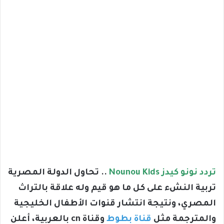
تردد نونو كيدز Nounou Kids
.. تحاول الدولة المصرية
تربية النشء على كل ما هو قيم وله علاقة بالتراث
المصري، ونتيجة انتشار قنوات الأطفال الخليجية
والمترجمة مثل
قناة بطوط
وقناة cn بالعربية، أعلن