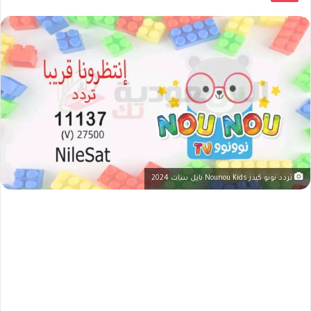
تردد نونو كيدز Nounou Kids نايل سات 2024