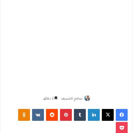
سامح الشريف
2 دقائق
فيسبوك
‫X
لينكدإن
‏Tumblr
بينتيريست
‏Reddit
‏VKontakte
Odnoklassniki
‫Pocket