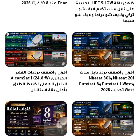
ج
و
ظهور باقة LIFE SHOW الجديدة
Thor عند 0.8° غربًا 2026
د
على نايل سات تضم لايف شو
ت
تركي ولايف شو دراما ولايف شو
ي
ر
سيما
د
ي
2
ح
0
ت
2
و
6
ي
ب
ع
ث
ل
م
ى
أقوى وأضعف تردد نايل سات
أقوى وأضعف ترددات القمر
ب
ا
Nilesat 201 وNilesat 301
الجزائري AlcomSat 1 (24.8°W)..
ا
ل
وEutelsat 7 West وEutelsat 8
الدليل العملي لضبط الطبق
ش
س
West تحديث 2026
بأعلى دقة استقبال
ر
ع
و
د
ي
ة
2
0