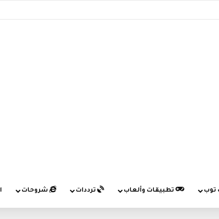
 توب
تطبيقات وألعاب
ترددات
شروحات
ا