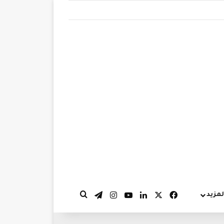
‫X
فيسبوك
لينكدإن
‫YouTube
انستقرام
تيلقرام
لمزيد
بحث عن