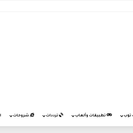
 توب
تطبيقات وألعاب
ترددات
شروحات
ا