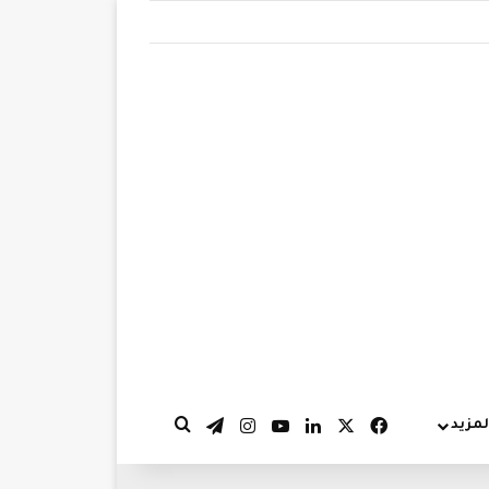
‫X
فيسبوك
لينكدإن
‫YouTube
انستقرام
تيلقرام
لمزيد
بحث عن