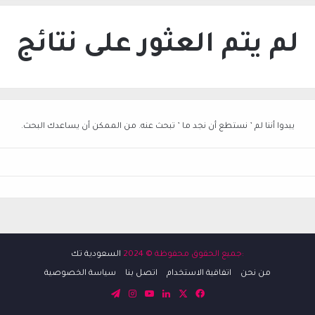
لم يتم العثور على نتائج
يبدوا أننا لم ’ نستطع أن نجد ما ’ تبحث عنه. من الممكن أن يساعدك البحث.
:جميع الحقوق محفوظة © 2024
السعودية تك
من نحن
اتفاقية الاستخدام
اتصل بنا
سياسة الخصوصية
‫X
فيسبوك
لينكدإن
‫YouTube
انستقرام
تيلقرام