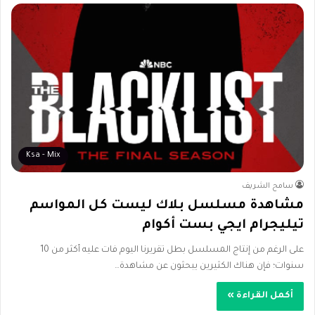
Ksa - Mix
سامح الشريف
مشاهدة مسلسل بلاك ليست كل المواسم
تيليجرام ايجي بست أكوام
على الرغم من إنتاج المسلسل بطل تقريرنا اليوم فات عليه أكثر من 10
سنوات؛ فإن هناك الكثيرين يبحثون عن مشاهدة…
أكمل القراءة »