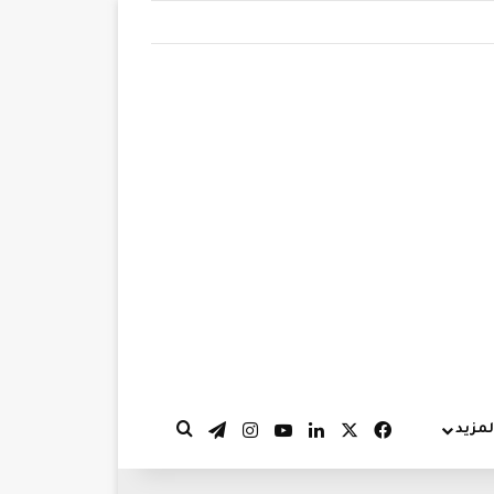
‫X
فيسبوك
لينكدإن
‫YouTube
انستقرام
تيلقرام
لمزيد
بحث عن