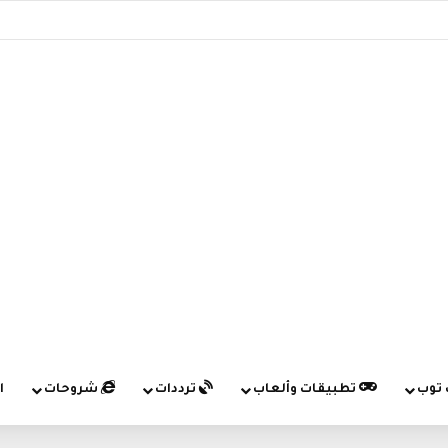
 توب
تطبيقات وألعاب
ترددات
شروحات
ا