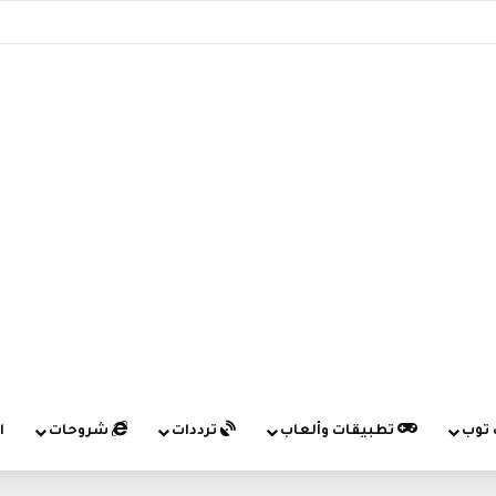
 توب
تطبيقات وألعاب
ترددات
شروحات
ا