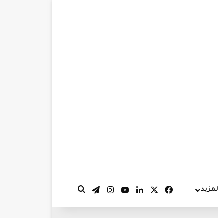
‫X
فيسبوك
لينكدإن
‫YouTube
انستقرام
تيلقرام
لمزيد
بحث عن