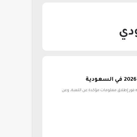
EA S فيفا 2026 بدأ البحث عنه فور إطلاق معلومات مؤكدة عن اللعبة، وعن