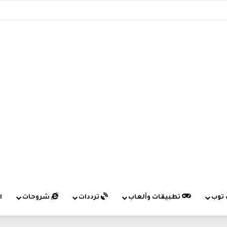
 توب
تطبيقات وألعاب
ترددات
شروحات
ا