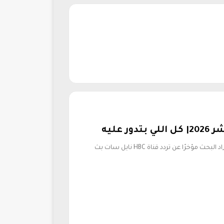
بعد ظهورها واكتسابها شهرة كبيرة بين الجماهير، زاد البحث مؤخرًا عن تردد قناة HBC نايل سات بث