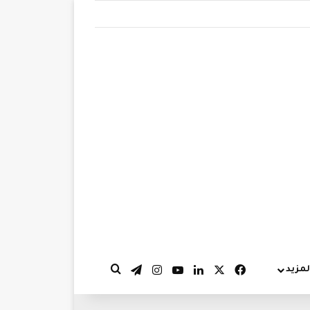
‫X
فيسبوك
لينكدإن
‫YouTube
انستقرام
تيلقرام
لمزيد
بحث عن