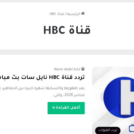
الرئيسية
/
قناة HBC
قناة HBC
Reem Abdel Aziz
تردد قناة HBC نايل سات بث مباشر 2026| كل اللي بتدور عليه
مباشر 2026، والتي…
أكمل القراءة »
تردد القنوات