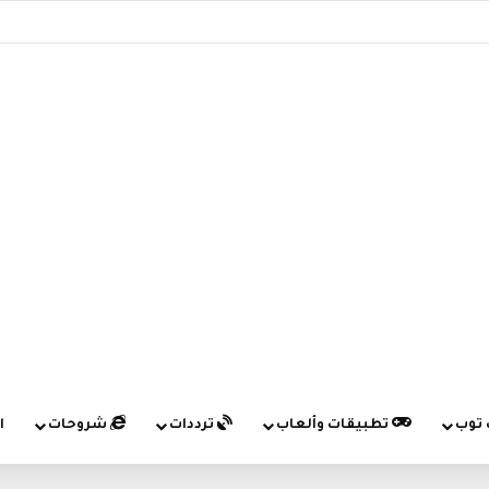
 توب
تطبيقات وألعاب
ترددات
شروحات
ا