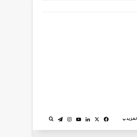
‫X
فيسبوك
لينكدإن
‫YouTube
انستقرام
تيلقرام
لمزيد
بحث عن