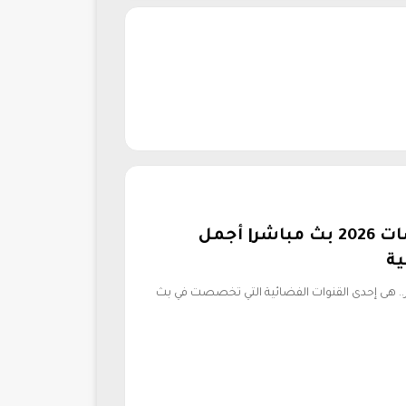
تردد قناة الأسطورة دراما نايل سات 2026 بث مباشر| أجمل
ية
رة دراما نايل سات 2026 بث مباشر.. هى إحدى القنوات الفضائية التي تخصصت في بث