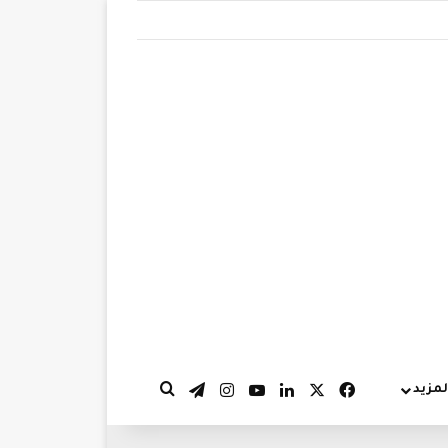
‫X
فيسبوك
لينكدإن
‫YouTube
انستقرام
تيلقرام
لمزيد
بحث عن