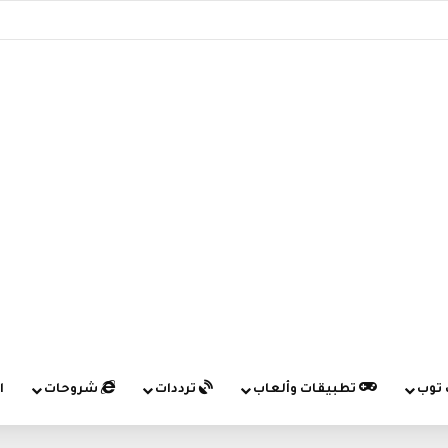
 توب
تطبيقات وألعاب
ترددات
شروحات
ا