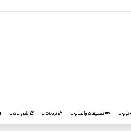
 توب
تطبيقات وألعاب
ترددات
شروحات
ا