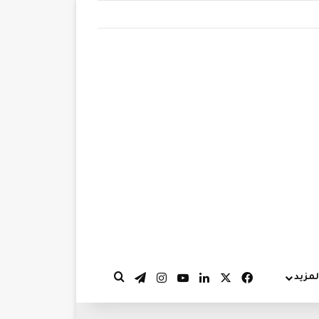
‫X
فيسبوك
لينكدإن
‫YouTube
انستقرام
تيلقرام
لمزيد
بحث عن