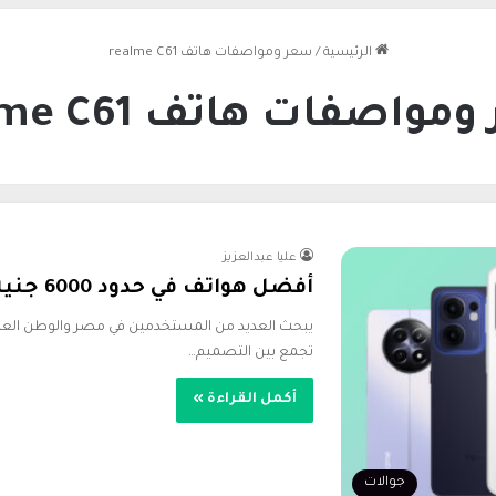
الرئيسية
/
سعر ومواصفات هاتف realme C61
واصفات هاتف realme C61
عليا عبدالعزيز
أفضل هواتف في حدود 6000 جنيه 2026
تجمع بين التصميم…
أكمل القراءة »
جوالات