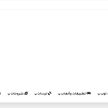
 توب
تطبيقات وألعاب
ترددات
شروحات
ا