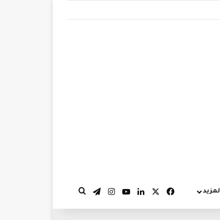
‫X
فيسبوك
لينكدإن
‫YouTube
انستقرام
تيلقرام
لمزيد
بحث عن