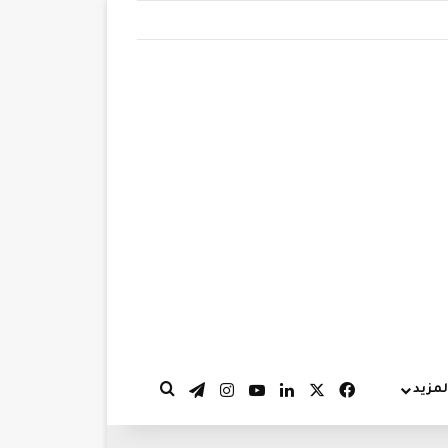
‫X
فيسبوك
لينكدإن
‫YouTube
انستقرام
تيلقرام
لمزيد
بحث عن