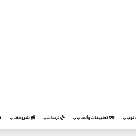
 توب
تطبيقات وألعاب
ترددات
شروحات
ا