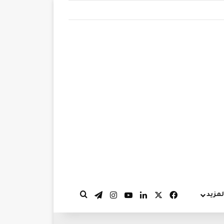
‫X
فيسبوك
لينكدإن
‫YouTube
انستقرام
تيلقرام
لمزيد
بحث عن