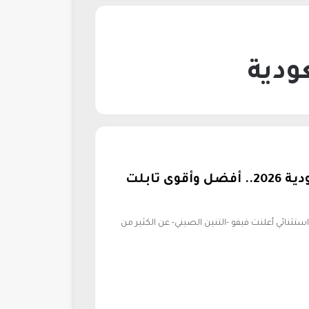
سعر تابلت فيفو باد 2 في السعودية 2026.. أفضل وأقوى تابلت
ن خلال حدث استثنائي أعلنت فيفو -التنين الصيني- عن الكثير من