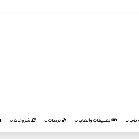
 توب
تطبيقات وألعاب
ترددات
شروحات
ا