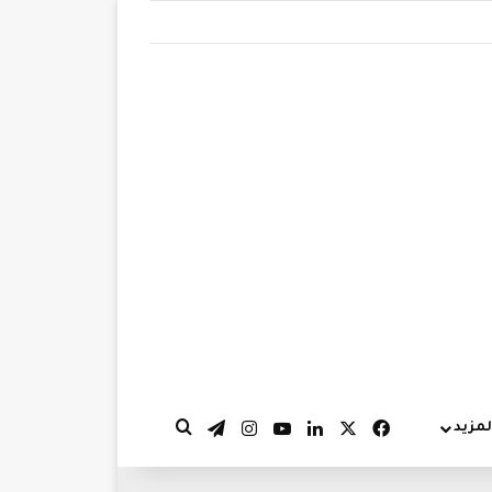
‫X
فيسبوك
لينكدإن
‫YouTube
انستقرام
تيلقرام
لمزيد
بحث عن