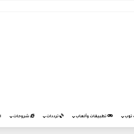
 توب
تطبيقات وألعاب
ترددات
شروحات
ا