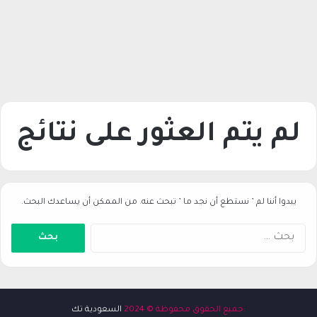
لم يتم العثور على نتائج
يبدوا أننا لم ’ نستطع أن نجد ما ’ تبحث عنه. من الممكن أن يساعدك البحث.
ا
ل
ب
ح
ث
ع
:جميع الحقوق محفوظة © 2024
السعودية تك